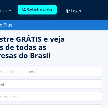
Cadastre grátis
Login
riais
o Plus
stre GRÁTIS e veja
s de todas as
esas do Brasil