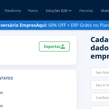
Plataforma
Planos
Soluções B2B
Parcerias
Mate
iversário EmpresAqui:
60% OFF + ERP Grátis no Plan
Cada
dado
Exportar
empr
NTATOS
es
es