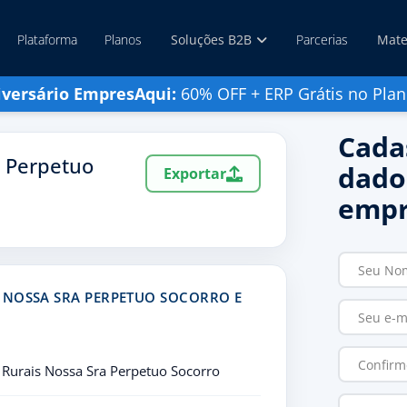
Plataforma
Planos
Soluções B2B
Parcerias
Mate
iversário EmpresAqui:
60% OFF + ERP Grátis no Plan
Cada
a Perpetuo
dado
Exportar
empr
 NOSSA SRA PERPETUO SOCORRO E
 Rurais Nossa Sra Perpetuo Socorro