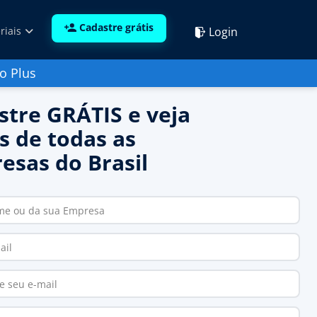
Cadastre grátis
Login
riais
o Plus
stre GRÁTIS e veja
s de todas as
esas do Brasil