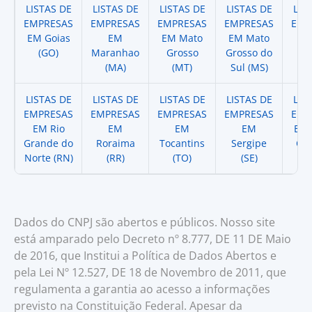
LISTAS DE
LISTAS DE
LISTAS DE
LISTAS DE
LIS
EMPRESAS
EMPRESAS
EMPRESAS
EMPRESAS
EMP
EM Goias
EM
EM Mato
EM Mato
EM
(GO)
Maranhao
Grosso
Grosso do
(
(MA)
(MT)
Sul (MS)
LISTAS DE
LISTAS DE
LISTAS DE
LISTAS DE
LIS
EMPRESAS
EMPRESAS
EMPRESAS
EMPRESAS
EMP
EM Rio
EM
EM
EM
EM 
Grande do
Roraima
Tocantins
Sergipe
Cat
Norte (RN)
(RR)
(TO)
(SE)
(
Dados do CNPJ são abertos e públicos. Nosso site
está amparado pelo Decreto nº 8.777, DE 11 DE Maio
de 2016, que Institui a Política de Dados Abertos e
pela Lei Nº 12.527, DE 18 de Novembro de 2011, que
regulamenta a garantia ao acesso a informações
previsto na Constituição Federal. Apesar da