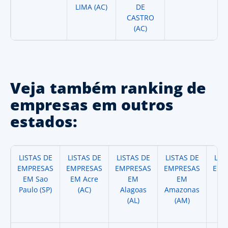
LIMA (AC)
DE
CASTRO
(AC)
Veja também ranking de
empresas em outros
estados:
LISTAS DE
LISTAS DE
LISTAS DE
LISTAS DE
LIS
EMPRESAS
EMPRESAS
EMPRESAS
EMPRESAS
EMP
EM Sao
EM Acre
EM
EM
Paulo (SP)
(AC)
Alagoas
Amazonas
A
(AL)
(AM)
(