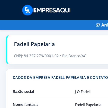
🎁
An
Fadell Papelaria
CNPJ: 84.327.279/0001-02 • Rio Branco/AC
DADOS DA EMPRESA FADELL PAPELARIA E CONTATO
Razão social
J O Fadell
Nome fantasia
Fadell Papelaria