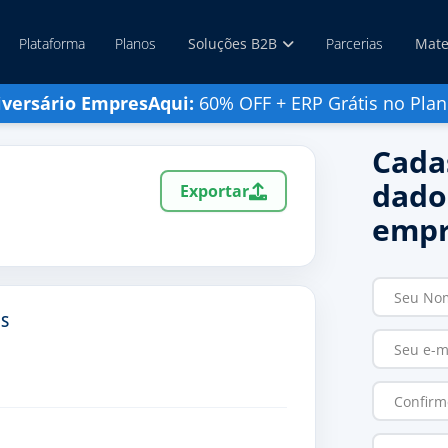
Plataforma
Planos
Soluções B2B
Parcerias
Mate
iversário EmpresAqui:
60% OFF + ERP Grátis no Plan
Cada
dado
Exportar
empr
S