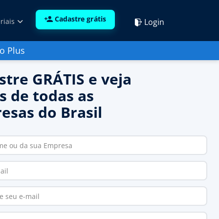
Cadastre grátis
Login
riais
o Plus
stre GRÁTIS e veja
s de todas as
esas do Brasil