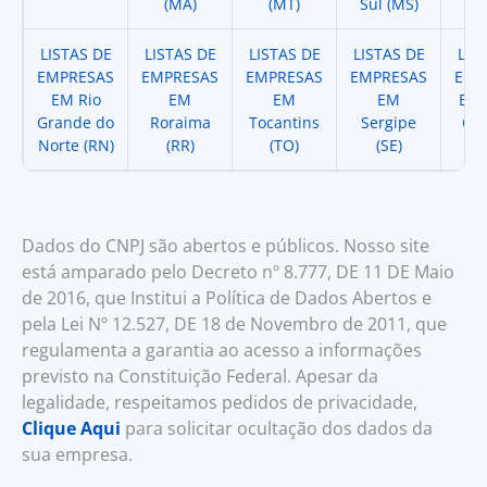
(MA)
(MT)
Sul (MS)
LISTAS DE
LISTAS DE
LISTAS DE
LISTAS DE
LIS
EMPRESAS
EMPRESAS
EMPRESAS
EMPRESAS
EMP
EM Rio
EM
EM
EM
EM 
Grande do
Roraima
Tocantins
Sergipe
Cat
Norte (RN)
(RR)
(TO)
(SE)
(
Dados do CNPJ são abertos e públicos. Nosso site
está amparado pelo Decreto nº 8.777, DE 11 DE Maio
de 2016, que Institui a Política de Dados Abertos e
pela Lei Nº 12.527, DE 18 de Novembro de 2011, que
regulamenta a garantia ao acesso a informações
previsto na Constituição Federal. Apesar da
legalidade, respeitamos pedidos de privacidade,
Clique Aqui
para solicitar ocultação dos dados da
sua empresa.