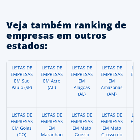
Veja também ranking de
empresas em outros
estados:
LISTAS DE
LISTAS DE
LISTAS DE
LISTAS DE
LIS
EMPRESAS
EMPRESAS
EMPRESAS
EMPRESAS
EMP
EM Sao
EM Acre
EM
EM
Paulo (SP)
(AC)
Alagoas
Amazonas
A
(AL)
(AM)
(
LISTAS DE
LISTAS DE
LISTAS DE
LISTAS DE
LIS
EMPRESAS
EMPRESAS
EMPRESAS
EMPRESAS
EMP
EM Goias
EM
EM Mato
EM Mato
EM
(GO)
Maranhao
Grosso
Grosso do
(