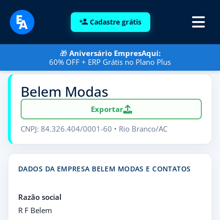
Cadastre grátis
🎁
Aniversário EmpresAqui:
60% OFF + ERP Grátis no Plano Plus
Belem Modas
Exportar
CNPJ: 84.326.404/0001-60 • Rio Branco/AC
DADOS DA EMPRESA BELEM MODAS E CONTATOS
Razão social
R F Belem