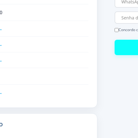
0
Concordo 
O