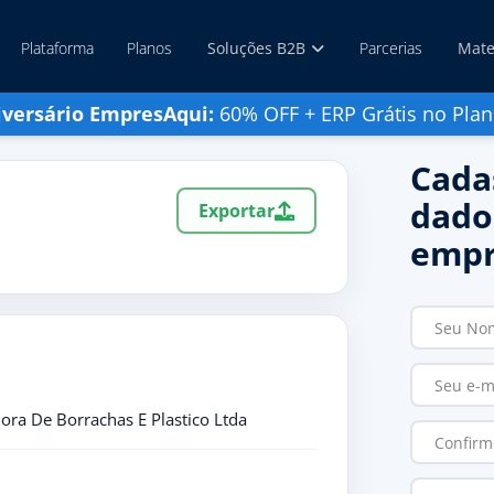
Plataforma
Planos
Soluções B2B
Parcerias
Mate
iversário EmpresAqui:
60% OFF + ERP Grátis no Plan
Cada
dado
Exportar
empr
ora De Borrachas E Plastico Ltda