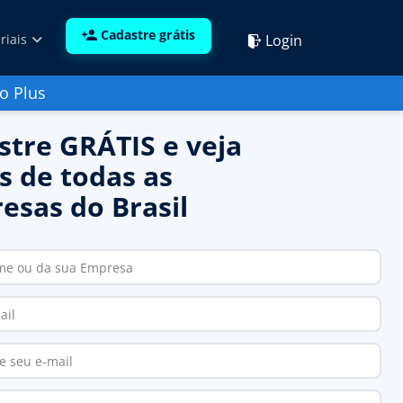
Cadastre grátis
Login
riais
o Plus
stre GRÁTIS e veja
s de todas as
esas do Brasil