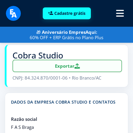
Cadastre grátis
🎁
Aniversário EmpresAqui:
60% OFF + ERP Grátis no Plano Plus
Cobra Studio
Exportar
CNPJ: 84.324.870/0001-06 • Rio Branco/AC
DADOS DA EMPRESA COBRA STUDIO E CONTATOS
Razão social
F A S Braga