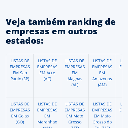
Veja também ranking de
empresas em outros
estados:
LISTAS DE
LISTAS DE
LISTAS DE
LISTAS DE
LIS
EMPRESAS
EMPRESAS
EMPRESAS
EMPRESAS
EMP
EM Sao
EM Acre
EM
EM
Paulo (SP)
(AC)
Alagoas
Amazonas
A
(AL)
(AM)
(
LISTAS DE
LISTAS DE
LISTAS DE
LISTAS DE
LIS
EMPRESAS
EMPRESAS
EMPRESAS
EMPRESAS
EMP
EM Goias
EM
EM Mato
EM Mato
EM
(GO)
Maranhao
Grosso
Grosso do
(
(MA)
(MT)
Sul (MS)