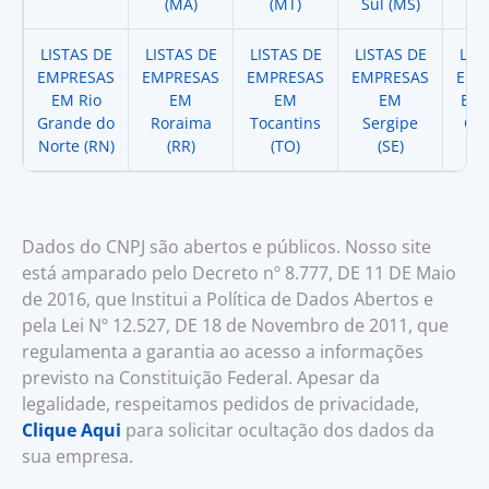
(MA)
(MT)
Sul (MS)
LISTAS DE
LISTAS DE
LISTAS DE
LISTAS DE
LIS
EMPRESAS
EMPRESAS
EMPRESAS
EMPRESAS
EMP
EM Rio
EM
EM
EM
EM 
Grande do
Roraima
Tocantins
Sergipe
Cat
Norte (RN)
(RR)
(TO)
(SE)
(
Dados do CNPJ são abertos e públicos. Nosso site
está amparado pelo Decreto nº 8.777, DE 11 DE Maio
de 2016, que Institui a Política de Dados Abertos e
pela Lei Nº 12.527, DE 18 de Novembro de 2011, que
regulamenta a garantia ao acesso a informações
previsto na Constituição Federal. Apesar da
legalidade, respeitamos pedidos de privacidade,
Clique Aqui
para solicitar ocultação dos dados da
sua empresa.