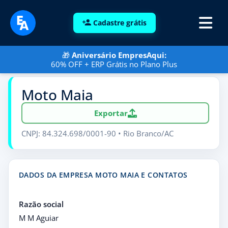
Cadastre grátis
🎁
Aniversário EmpresAqui:
60% OFF + ERP Grátis no Plano Plus
Moto Maia
Exportar
CNPJ: 84.324.698/0001-90 • Rio Branco/AC
DADOS DA EMPRESA MOTO MAIA E CONTATOS
Razão social
M M Aguiar