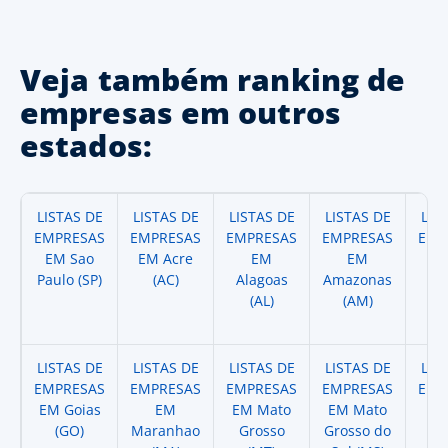
Veja também ranking de
empresas em outros
estados:
LISTAS DE
LISTAS DE
LISTAS DE
LISTAS DE
LIS
EMPRESAS
EMPRESAS
EMPRESAS
EMPRESAS
EMP
EM Sao
EM Acre
EM
EM
Paulo (SP)
(AC)
Alagoas
Amazonas
A
(AL)
(AM)
(
LISTAS DE
LISTAS DE
LISTAS DE
LISTAS DE
LIS
EMPRESAS
EMPRESAS
EMPRESAS
EMPRESAS
EMP
EM Goias
EM
EM Mato
EM Mato
EM
(GO)
Maranhao
Grosso
Grosso do
(