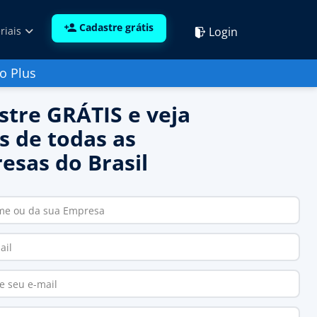
Cadastre grátis
Login
riais
o Plus
stre GRÁTIS e veja
s de todas as
esas do Brasil