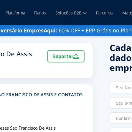
Plataforma
Planos
Soluções B2B
Parcerias
Mate
iversário EmpresAqui:
60% OFF + ERP Grátis no Plan
Cada
co De Assis
dado
Exportar
empr
O FRANCISCO DE ASSIS E CONTATOS
eses Sao Francisco De Assis