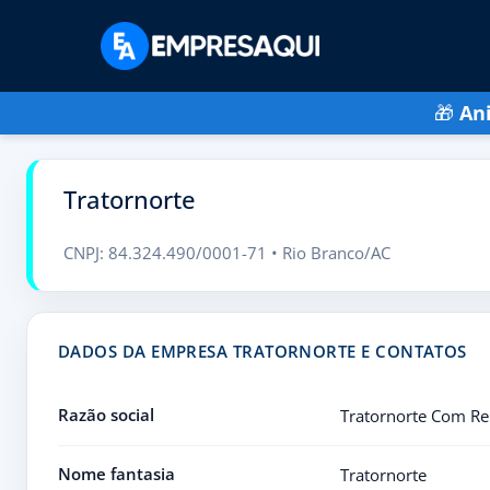
🎁
An
Tratornorte
CNPJ: 84.324.490/0001-71 • Rio Branco/AC
DADOS DA EMPRESA TRATORNORTE E CONTATOS
Razão social
Tratornorte Com Re
Nome fantasia
Tratornorte