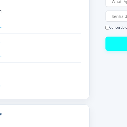
1
Concordo 
E