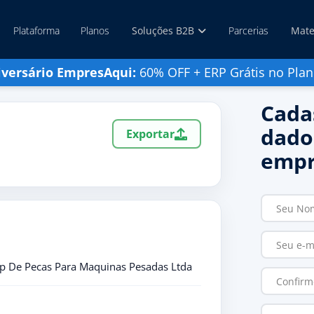
Plataforma
Planos
Soluções B2B
Parcerias
Mate
iversário EmpresAqui:
60% OFF + ERP Grátis no Plan
Cada
dado
Exportar
empr
p De Pecas Para Maquinas Pesadas Ltda