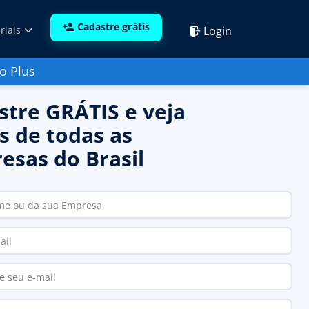
Cadastre grátis
Login
riais
o Plus
stre GRÁTIS e veja
s de todas as
esas do Brasil