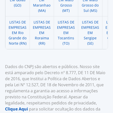
(GO)
Maranhao
Grosso
Grosso do
(
(MA)
(MT)
Sul (MS)
LISTAS DE
LISTAS DE
LISTAS DE
LISTAS DE
LIS
EMPRESAS
EMPRESAS
EMPRESAS
EMPRESAS
EMP
EM Rio
EM
EM
EM
EM 
Grande do
Roraima
Tocantins
Sergipe
Cat
Norte (RN)
(RR)
(TO)
(SE)
(
Dados do CNPJ são abertos e públicos. Nosso site
está amparado pelo Decreto nº 8.777, DE 11 DE Maio
de 2016, que Institui a Política de Dados Abertos e
pela Lei Nº 12.527, DE 18 de Novembro de 2011, que
regulamenta a garantia ao acesso a informações
previsto na Constituição Federal. Apesar da
legalidade, respeitamos pedidos de privacidade,
Clique Aqui
para solicitar ocultação dos dados da