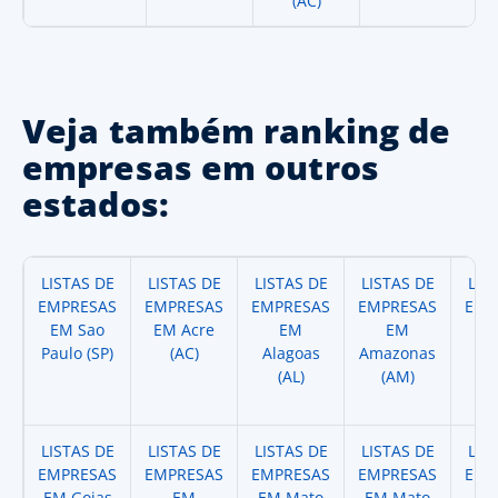
(AC)
Veja também ranking de
empresas em outros
estados:
LISTAS DE
LISTAS DE
LISTAS DE
LISTAS DE
LIS
EMPRESAS
EMPRESAS
EMPRESAS
EMPRESAS
EMP
EM Sao
EM Acre
EM
EM
Paulo (SP)
(AC)
Alagoas
Amazonas
A
(AL)
(AM)
(
LISTAS DE
LISTAS DE
LISTAS DE
LISTAS DE
LIS
EMPRESAS
EMPRESAS
EMPRESAS
EMPRESAS
EMP
EM Goias
EM
EM Mato
EM Mato
EM