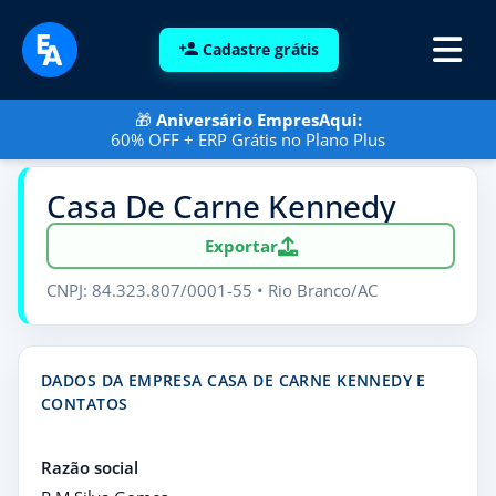
Cadastre grátis
🎁
Aniversário EmpresAqui:
60% OFF + ERP Grátis no Plano Plus
Casa De Carne Kennedy
Exportar
CNPJ: 84.323.807/0001-55 • Rio Branco/AC
DADOS DA EMPRESA CASA DE CARNE KENNEDY E
CONTATOS
Razão social