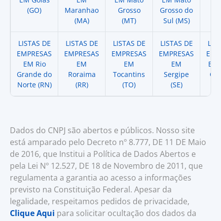
(GO)
Maranhao
Grosso
Grosso do
(
(MA)
(MT)
Sul (MS)
LISTAS DE
LISTAS DE
LISTAS DE
LISTAS DE
LIS
EMPRESAS
EMPRESAS
EMPRESAS
EMPRESAS
EMP
EM Rio
EM
EM
EM
EM 
Grande do
Roraima
Tocantins
Sergipe
Cat
Norte (RN)
(RR)
(TO)
(SE)
(
Dados do CNPJ são abertos e públicos. Nosso site
está amparado pelo Decreto nº 8.777, DE 11 DE Maio
de 2016, que Institui a Política de Dados Abertos e
pela Lei Nº 12.527, DE 18 de Novembro de 2011, que
regulamenta a garantia ao acesso a informações
previsto na Constituição Federal. Apesar da
legalidade, respeitamos pedidos de privacidade,
Clique Aqui
para solicitar ocultação dos dados da