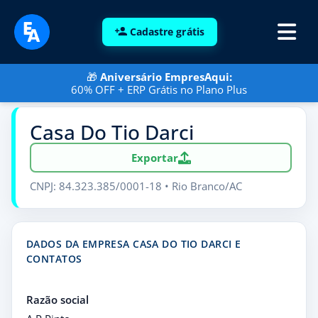
Cadastre grátis
🎁
Aniversário EmpresAqui:
60% OFF + ERP Grátis no Plano Plus
Casa Do Tio Darci
Exportar
CNPJ: 84.323.385/0001-18 • Rio Branco/AC
DADOS DA EMPRESA CASA DO TIO DARCI E
CONTATOS
Razão social