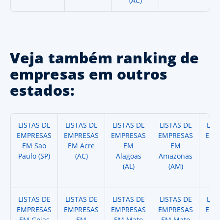
(AC)
Veja também ranking de
empresas em outros
estados:
LISTAS DE
LISTAS DE
LISTAS DE
LISTAS DE
LIS
EMPRESAS
EMPRESAS
EMPRESAS
EMPRESAS
EMP
EM Sao
EM Acre
EM
EM
Paulo (SP)
(AC)
Alagoas
Amazonas
A
(AL)
(AM)
(
LISTAS DE
LISTAS DE
LISTAS DE
LISTAS DE
LIS
EMPRESAS
EMPRESAS
EMPRESAS
EMPRESAS
EMP
EM Goias
EM
EM Mato
EM Mato
EM