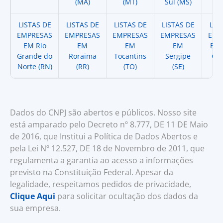
(MA)
(MT)
Sul (MS)
LISTAS DE
LISTAS DE
LISTAS DE
LISTAS DE
LIS
EMPRESAS
EMPRESAS
EMPRESAS
EMPRESAS
EMP
EM Rio
EM
EM
EM
EM 
Grande do
Roraima
Tocantins
Sergipe
Cat
Norte (RN)
(RR)
(TO)
(SE)
(
Dados do CNPJ são abertos e públicos. Nosso site
está amparado pelo Decreto nº 8.777, DE 11 DE Maio
de 2016, que Institui a Política de Dados Abertos e
pela Lei Nº 12.527, DE 18 de Novembro de 2011, que
regulamenta a garantia ao acesso a informações
previsto na Constituição Federal. Apesar da
legalidade, respeitamos pedidos de privacidade,
Clique Aqui
para solicitar ocultação dos dados da
sua empresa.