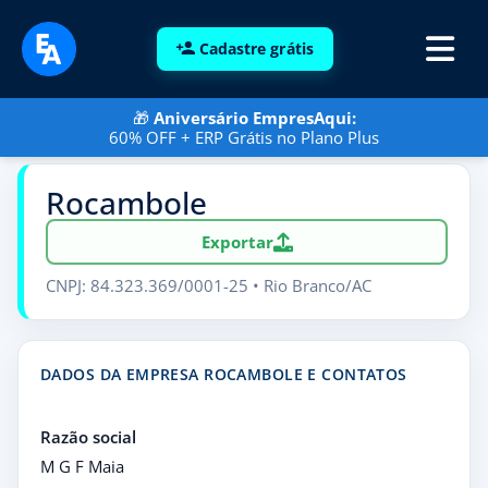
Cadastre grátis
🎁
Aniversário EmpresAqui:
60% OFF + ERP Grátis no Plano Plus
Rocambole
Exportar
CNPJ: 84.323.369/0001-25 • Rio Branco/AC
DADOS DA EMPRESA ROCAMBOLE E CONTATOS
Razão social
M G F Maia