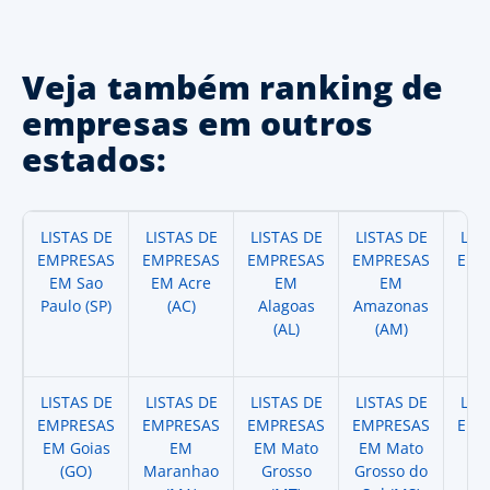
Veja também ranking de
empresas em outros
estados:
LISTAS DE
LISTAS DE
LISTAS DE
LISTAS DE
LIS
EMPRESAS
EMPRESAS
EMPRESAS
EMPRESAS
EMP
EM Sao
EM Acre
EM
EM
Paulo (SP)
(AC)
Alagoas
Amazonas
A
(AL)
(AM)
(
LISTAS DE
LISTAS DE
LISTAS DE
LISTAS DE
LIS
EMPRESAS
EMPRESAS
EMPRESAS
EMPRESAS
EMP
EM Goias
EM
EM Mato
EM Mato
EM
(GO)
Maranhao
Grosso
Grosso do
(