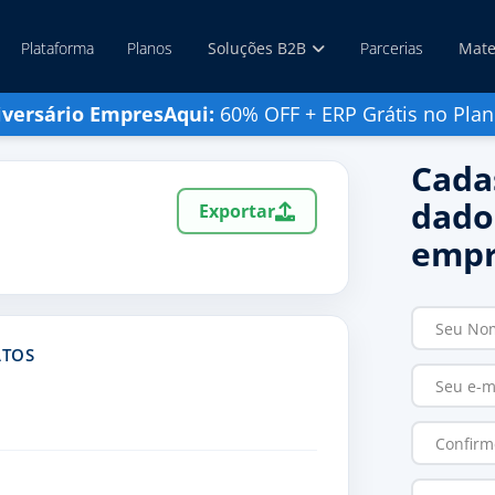
Plataforma
Planos
Soluções B2B
Parcerias
Mate
iversário EmpresAqui:
60% OFF + ERP Grátis no Plan
Cada
dado
Exportar
empr
ATOS