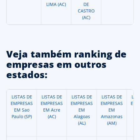
LIMA (AC)
DE
CASTRO
(AC)
Veja também ranking de
empresas em outros
estados:
LISTAS DE
LISTAS DE
LISTAS DE
LISTAS DE
LIS
EMPRESAS
EMPRESAS
EMPRESAS
EMPRESAS
EMP
EM Sao
EM Acre
EM
EM
Paulo (SP)
(AC)
Alagoas
Amazonas
A
(AL)
(AM)
(