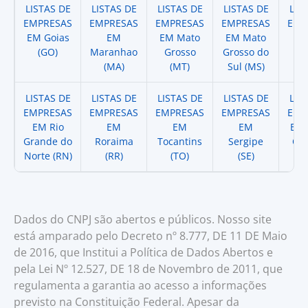
LISTAS DE
LISTAS DE
LISTAS DE
LISTAS DE
LIS
EMPRESAS
EMPRESAS
EMPRESAS
EMPRESAS
EMP
EM Goias
EM
EM Mato
EM Mato
EM
(GO)
Maranhao
Grosso
Grosso do
(
(MA)
(MT)
Sul (MS)
LISTAS DE
LISTAS DE
LISTAS DE
LISTAS DE
LIS
EMPRESAS
EMPRESAS
EMPRESAS
EMPRESAS
EMP
EM Rio
EM
EM
EM
EM 
Grande do
Roraima
Tocantins
Sergipe
Cat
Norte (RN)
(RR)
(TO)
(SE)
(
Dados do CNPJ são abertos e públicos. Nosso site
está amparado pelo Decreto nº 8.777, DE 11 DE Maio
de 2016, que Institui a Política de Dados Abertos e
pela Lei Nº 12.527, DE 18 de Novembro de 2011, que
regulamenta a garantia ao acesso a informações
previsto na Constituição Federal. Apesar da