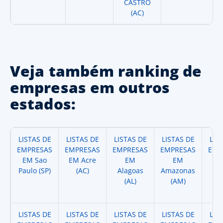
CASTRO
(AC)
Veja também ranking de
empresas em outros
estados:
LISTAS DE
LISTAS DE
LISTAS DE
LISTAS DE
LIS
EMPRESAS
EMPRESAS
EMPRESAS
EMPRESAS
EMP
EM Sao
EM Acre
EM
EM
Paulo (SP)
(AC)
Alagoas
Amazonas
A
(AL)
(AM)
(
LISTAS DE
LISTAS DE
LISTAS DE
LISTAS DE
LIS