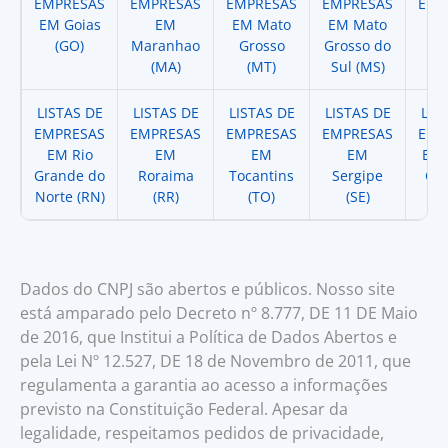
EMPRESAS
EMPRESAS
EMPRESAS
EMPRESAS
EMP
EM Goias
EM
EM Mato
EM Mato
EM
(GO)
Maranhao
Grosso
Grosso do
(
(MA)
(MT)
Sul (MS)
LISTAS DE
LISTAS DE
LISTAS DE
LISTAS DE
LIS
EMPRESAS
EMPRESAS
EMPRESAS
EMPRESAS
EMP
EM Rio
EM
EM
EM
EM 
Grande do
Roraima
Tocantins
Sergipe
Cat
Norte (RN)
(RR)
(TO)
(SE)
(
Dados do CNPJ são abertos e públicos. Nosso site
está amparado pelo Decreto nº 8.777, DE 11 DE Maio
de 2016, que Institui a Política de Dados Abertos e
pela Lei Nº 12.527, DE 18 de Novembro de 2011, que
regulamenta a garantia ao acesso a informações
previsto na Constituição Federal. Apesar da
legalidade, respeitamos pedidos de privacidade,