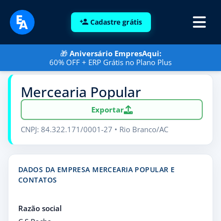
Cadastre grátis
🎁
Aniversário EmpresAqui:
60% OFF + ERP Grátis no Plano Plus
Mercearia Popular
Exportar
CNPJ: 84.322.171/0001-27 • Rio Branco/AC
DADOS DA EMPRESA MERCEARIA POPULAR E
CONTATOS
Razão social