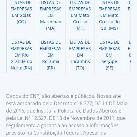
LISTAS DE
LISTAS DE
LISTAS DE
LISTAS DE
LIS
EMPRESAS
EMPRESAS
EMPRESAS
EMPRESAS
EMP
EM Goias
EM
EM Mato
EM Mato
EM
(GO)
Maranhao
Grosso
Grosso do
(
(MA)
(MT)
Sul (MS)
LISTAS DE
LISTAS DE
LISTAS DE
LISTAS DE
LIS
EMPRESAS
EMPRESAS
EMPRESAS
EMPRESAS
EMP
EM Rio
EM
EM
EM
EM 
Grande do
Roraima
Tocantins
Sergipe
Cat
Norte (RN)
(RR)
(TO)
(SE)
(
Dados do CNPJ são abertos e públicos. Nosso site
está amparado pelo Decreto nº 8.777, DE 11 DE Maio
de 2016, que Institui a Política de Dados Abertos e
pela Lei Nº 12.527, DE 18 de Novembro de 2011, que
regulamenta a garantia ao acesso a informações
previsto na Constituição Federal. Apesar da