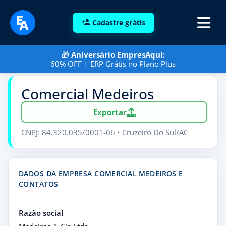
Cadastre grátis
🎁
Aniversário EmpresAqui:
60% OFF + ERP Grátis no Plano Plus
Comercial Medeiros
Exportar
CNPJ: 84.320.035/0001-06 • Cruzeiro Do Sul/AC
DADOS DA EMPRESA COMERCIAL MEDEIROS E
CONTATOS
Razão social