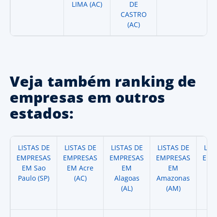
LIMA (AC)
DE
CASTRO
(AC)
Veja também ranking de
empresas em outros
estados:
LISTAS DE
LISTAS DE
LISTAS DE
LISTAS DE
LIS
EMPRESAS
EMPRESAS
EMPRESAS
EMPRESAS
EMP
EM Sao
EM Acre
EM
EM
Paulo (SP)
(AC)
Alagoas
Amazonas
A
(AL)
(AM)
(