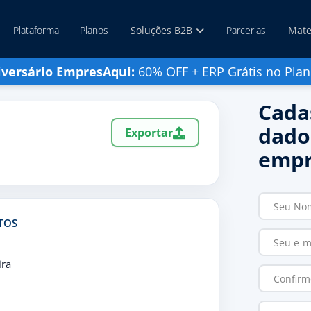
Plataforma
Planos
Soluções B2B
Parcerias
Mate
iversário EmpresAqui:
60% OFF + ERP Grátis no Plan
Cada
dado
Exportar
empr
TOS
ira