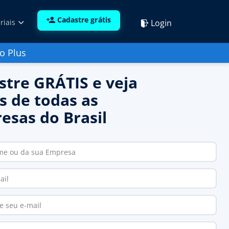
Cadastre grátis
Login
riais
o Plus
stre GRÁTIS e veja
s de todas as
esas do Brasil