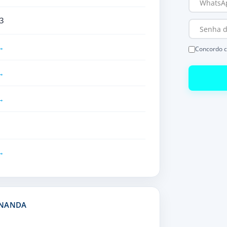
3
Concordo 
RNANDA