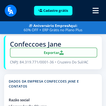
Cadastre grátis
🎁
Aniversário EmpresAqui:
60% OFF + ERP Grátis no Plano Plus
Confeccoes Jane
Exportar
CNPJ: 84.319.771/0001-36 • Cruzeiro Do Sul/AC
DADOS DA EMPRESA CONFECCOES JANE E
CONTATOS
Razão social