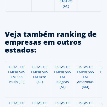
CASTRO
(AC)
Veja também ranking de
empresas em outros
estados:
LISTAS DE
LISTAS DE
LISTAS DE
LISTAS DE
LIS
EMPRESAS
EMPRESAS
EMPRESAS
EMPRESAS
EMP
EM Sao
EM Acre
EM
EM
Paulo (SP)
(AC)
Alagoas
Amazonas
A
(AL)
(AM)
(
LISTAS DE
LISTAS DE
LISTAS DE
LISTAS DE
LIS