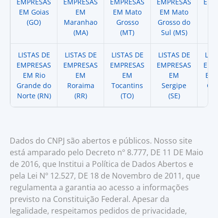
EMPRESAS
EMPRESAS
EMPRESAS
EMPRESAS
EMP
EM Goias
EM
EM Mato
EM Mato
EM
(GO)
Maranhao
Grosso
Grosso do
(
(MA)
(MT)
Sul (MS)
LISTAS DE
LISTAS DE
LISTAS DE
LISTAS DE
LIS
EMPRESAS
EMPRESAS
EMPRESAS
EMPRESAS
EMP
EM Rio
EM
EM
EM
EM 
Grande do
Roraima
Tocantins
Sergipe
Cat
Norte (RN)
(RR)
(TO)
(SE)
(
Dados do CNPJ são abertos e públicos. Nosso site
está amparado pelo Decreto nº 8.777, DE 11 DE Maio
de 2016, que Institui a Política de Dados Abertos e
pela Lei Nº 12.527, DE 18 de Novembro de 2011, que
regulamenta a garantia ao acesso a informações
previsto na Constituição Federal. Apesar da
legalidade, respeitamos pedidos de privacidade,