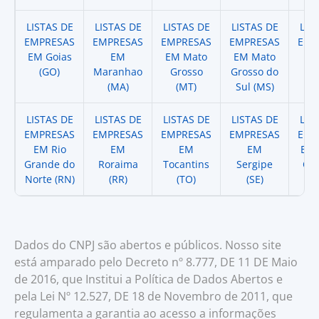
LISTAS DE
LISTAS DE
LISTAS DE
LISTAS DE
LIS
EMPRESAS
EMPRESAS
EMPRESAS
EMPRESAS
EMP
EM Goias
EM
EM Mato
EM Mato
EM
(GO)
Maranhao
Grosso
Grosso do
(
(MA)
(MT)
Sul (MS)
LISTAS DE
LISTAS DE
LISTAS DE
LISTAS DE
LIS
EMPRESAS
EMPRESAS
EMPRESAS
EMPRESAS
EMP
EM Rio
EM
EM
EM
EM 
Grande do
Roraima
Tocantins
Sergipe
Cat
Norte (RN)
(RR)
(TO)
(SE)
(
Dados do CNPJ são abertos e públicos. Nosso site
está amparado pelo Decreto nº 8.777, DE 11 DE Maio
de 2016, que Institui a Política de Dados Abertos e
pela Lei Nº 12.527, DE 18 de Novembro de 2011, que
regulamenta a garantia ao acesso a informações