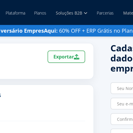
Plataforma
Planos
Soluções B2B
Parcerias
Mate
iversário EmpresAqui:
60% OFF + ERP Grátis no Plan
Cada
dado
Exportar
empr
S