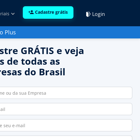
Cadastre grátis
Login
riais
o Plus
stre GRÁTIS e veja
s de todas as
esas do Brasil