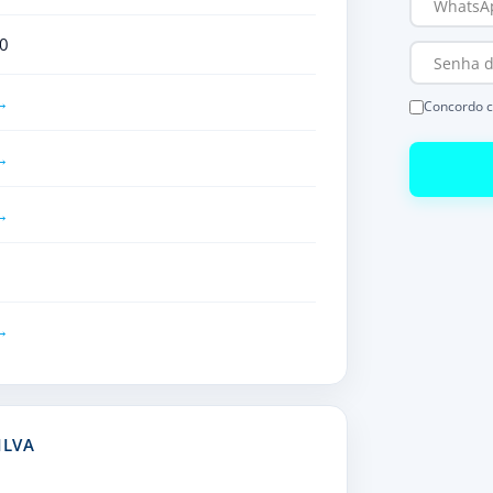
0
Concordo 
ILVA