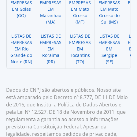
EMPRESAS
EMPRESAS
EMPRESAS
EMPRESAS
EMP
EM Goias
EM
EM Mato
EM Mato
EM
(GO)
Maranhao
Grosso
Grosso do
(
(MA)
(MT)
Sul (MS)
LISTAS DE
LISTAS DE
LISTAS DE
LISTAS DE
LIS
EMPRESAS
EMPRESAS
EMPRESAS
EMPRESAS
EMP
EM Rio
EM
EM
EM
EM 
Grande do
Roraima
Tocantins
Sergipe
Cat
Norte (RN)
(RR)
(TO)
(SE)
(
Dados do CNPJ são abertos e públicos. Nosso site
está amparado pelo Decreto nº 8.777, DE 11 DE Maio
de 2016, que Institui a Política de Dados Abertos e
pela Lei Nº 12.527, DE 18 de Novembro de 2011, que
regulamenta a garantia ao acesso a informações
previsto na Constituição Federal. Apesar da
legalidade, respeitamos pedidos de privacidade,