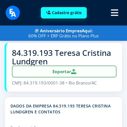
Cadastre grátis
🎁
Aniversário EmpresAqui:
60% OFF + ERP Grátis no Plano Plus
84.319.193 Teresa Cristina
Lundgren
Exportar
CNPJ: 84.319.193/0001-38 • Rio Branco/AC
DADOS DA EMPRESA 84.319.193 TERESA CRISTINA
LUNDGREN E CONTATOS