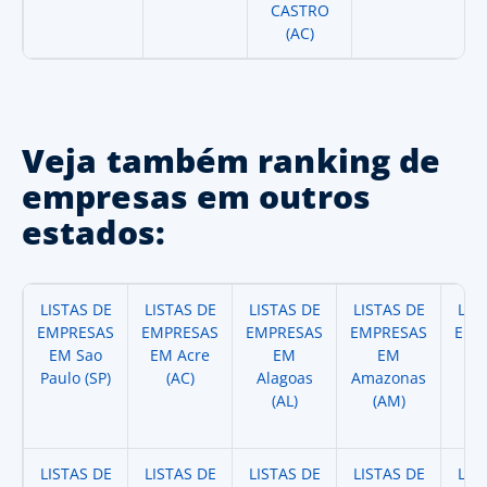
CASTRO
(AC)
Veja também ranking de
empresas em outros
estados:
LISTAS DE
LISTAS DE
LISTAS DE
LISTAS DE
LIS
EMPRESAS
EMPRESAS
EMPRESAS
EMPRESAS
EMP
EM Sao
EM Acre
EM
EM
Paulo (SP)
(AC)
Alagoas
Amazonas
A
(AL)
(AM)
(
LISTAS DE
LISTAS DE
LISTAS DE
LISTAS DE
LIS