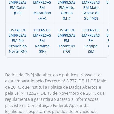
EMPRESAS
EMPRESAS
EMPRESAS
EMPRESAS
EMP
EM Goias
EM
EM Mato
EM Mato
EM
(GO)
Maranhao
Grosso
Grosso do
(
(MA)
(MT)
Sul (MS)
LISTAS DE
LISTAS DE
LISTAS DE
LISTAS DE
LIS
EMPRESAS
EMPRESAS
EMPRESAS
EMPRESAS
EMP
EM Rio
EM
EM
EM
EM 
Grande do
Roraima
Tocantins
Sergipe
Cat
Norte (RN)
(RR)
(TO)
(SE)
(
Dados do CNPJ são abertos e públicos. Nosso site
está amparado pelo Decreto nº 8.777, DE 11 DE Maio
de 2016, que Institui a Política de Dados Abertos e
pela Lei Nº 12.527, DE 18 de Novembro de 2011, que
regulamenta a garantia ao acesso a informações
previsto na Constituição Federal. Apesar da
legalidade, respeitamos pedidos de privacidade,