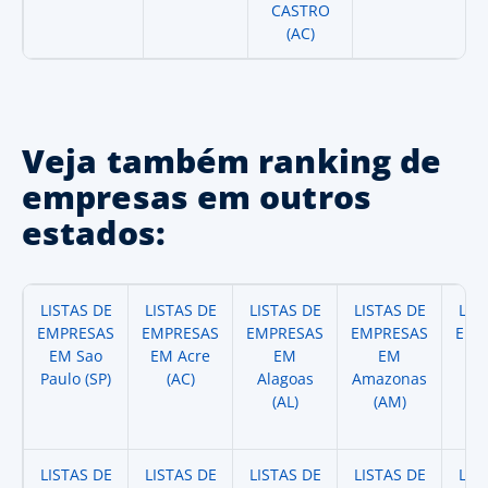
CASTRO
(AC)
Veja também ranking de
empresas em outros
estados:
LISTAS DE
LISTAS DE
LISTAS DE
LISTAS DE
LIS
EMPRESAS
EMPRESAS
EMPRESAS
EMPRESAS
EMP
EM Sao
EM Acre
EM
EM
Paulo (SP)
(AC)
Alagoas
Amazonas
A
(AL)
(AM)
(
LISTAS DE
LISTAS DE
LISTAS DE
LISTAS DE
LIS