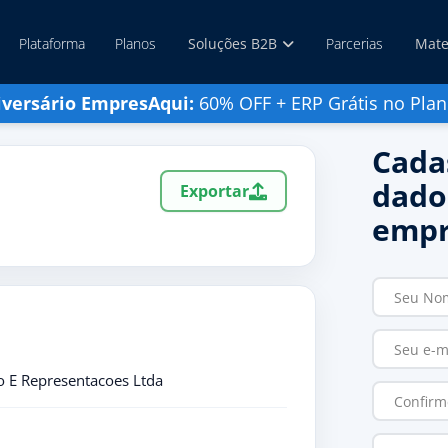
Plataforma
Planos
Soluções B2B
Parcerias
Mate
iversário EmpresAqui:
60% OFF + ERP Grátis no Plan
Cada
dado
Exportar
empr
o E Representacoes Ltda