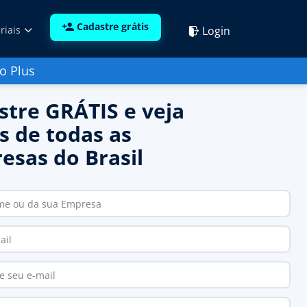
Cadastre grátis
Login
riais
o Plus
stre GRÁTIS e veja
s de todas as
esas do Brasil