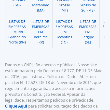
(GO)
Maranhao
Grosso
Grosso do
(
(MA)
(MT)
Sul (MS)
LISTAS DE
LISTAS DE
LISTAS DE
LISTAS DE
LIS
EMPRESAS
EMPRESAS
EMPRESAS
EMPRESAS
EMP
EM Rio
EM
EM
EM
EM 
Grande do
Roraima
Tocantins
Sergipe
Cat
Norte (RN)
(RR)
(TO)
(SE)
(
Dados do CNPJ são abertos e públicos. Nosso site
está amparado pelo Decreto nº 8.777, DE 11 DE Maio
de 2016, que Institui a Política de Dados Abertos e
pela Lei Nº 12.527, DE 18 de Novembro de 2011, que
regulamenta a garantia ao acesso a informações
previsto na Constituição Federal. Apesar da
legalidade, respeitamos pedidos de privacidade,
Clique Aqui
para solicitar ocultação dos dados da