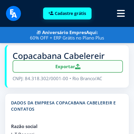
Cadastre grátis
🎁
Aniversário EmpresAqui:
60% OFF + ERP Grátis no Plano Plus
Copacabana Cabelereir
Exportar
CNPJ: 84.318.302/0001-00 • Rio Branco/AC
DADOS DA EMPRESA COPACABANA CABELEREIR E
CONTATOS
Razão social