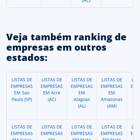
(AC)
Veja também ranking de
empresas em outros
estados:
LISTAS DE
LISTAS DE
LISTAS DE
LISTAS DE
LIS
EMPRESAS
EMPRESAS
EMPRESAS
EMPRESAS
EMP
EM Sao
EM Acre
EM
EM
Paulo (SP)
(AC)
Alagoas
Amazonas
A
(AL)
(AM)
(
LISTAS DE
LISTAS DE
LISTAS DE
LISTAS DE
LIS
EMPRESAS
EMPRESAS
EMPRESAS
EMPRESAS
EMP
EM Goias
EM
EM Mato
EM Mato
EM