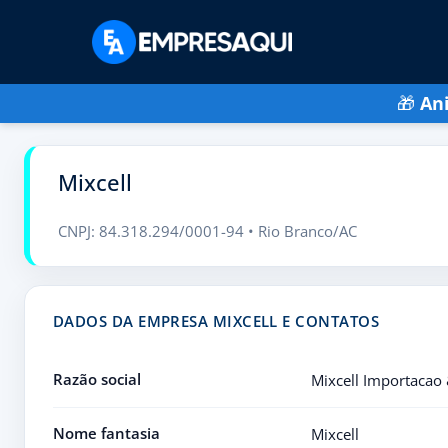
🎁
An
Mixcell
CNPJ: 84.318.294/0001-94 • Rio Branco/AC
DADOS DA EMPRESA MIXCELL E CONTATOS
Razão social
Mixcell Importacao
Nome fantasia
Mixcell