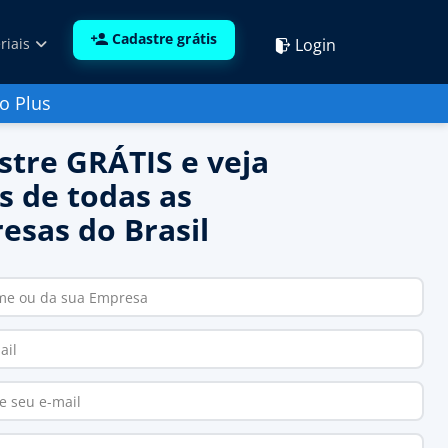
Cadastre grátis
Login
riais
o Plus
stre GRÁTIS e veja
s de todas as
esas do Brasil