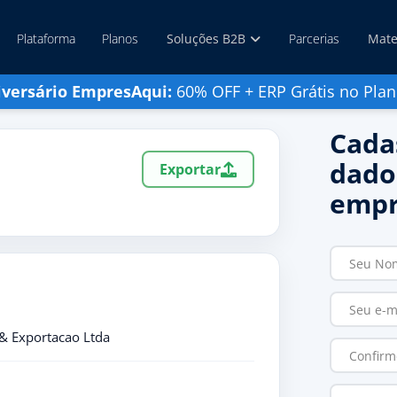
Plataforma
Planos
Soluções B2B
Parcerias
Mate
iversário EmpresAqui:
60% OFF + ERP Grátis no Plan
Cada
dado
Exportar
empr
 & Exportacao Ltda