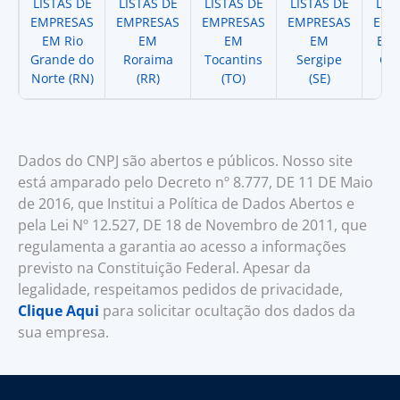
LISTAS DE
LISTAS DE
LISTAS DE
LISTAS DE
LIS
EMPRESAS
EMPRESAS
EMPRESAS
EMPRESAS
EMP
EM Rio
EM
EM
EM
EM 
Grande do
Roraima
Tocantins
Sergipe
Cat
Norte (RN)
(RR)
(TO)
(SE)
(
Dados do CNPJ são abertos e públicos. Nosso site
está amparado pelo Decreto nº 8.777, DE 11 DE Maio
de 2016, que Institui a Política de Dados Abertos e
pela Lei Nº 12.527, DE 18 de Novembro de 2011, que
regulamenta a garantia ao acesso a informações
previsto na Constituição Federal. Apesar da
legalidade, respeitamos pedidos de privacidade,
Clique Aqui
para solicitar ocultação dos dados da
sua empresa.