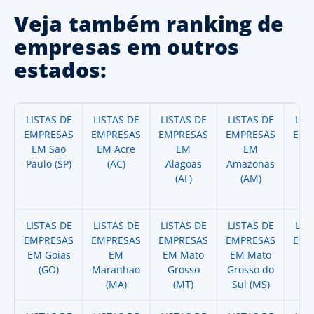
Veja também ranking de
empresas em outros
estados:
LISTAS DE
LISTAS DE
LISTAS DE
LISTAS DE
LIS
EMPRESAS
EMPRESAS
EMPRESAS
EMPRESAS
EMP
EM Sao
EM Acre
EM
EM
Paulo (SP)
(AC)
Alagoas
Amazonas
A
(AL)
(AM)
(
LISTAS DE
LISTAS DE
LISTAS DE
LISTAS DE
LIS
EMPRESAS
EMPRESAS
EMPRESAS
EMPRESAS
EMP
EM Goias
EM
EM Mato
EM Mato
EM
(GO)
Maranhao
Grosso
Grosso do
(
(MA)
(MT)
Sul (MS)