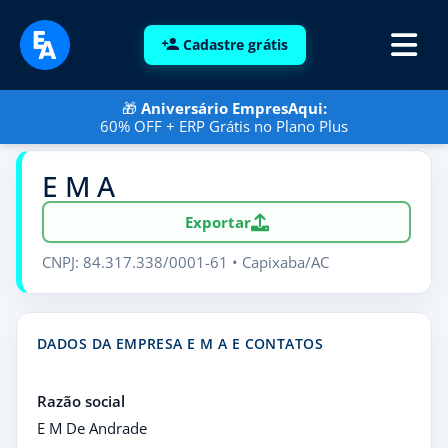
Cadastre grátis
🎁
Aniversário EmpresAqui:
60% OFF + ERP Grátis no Plano Plus
E M A
Exportar
CNPJ: 84.317.338/0001-61 • Capixaba/AC
DADOS DA EMPRESA E M A E CONTATOS
Razão social
E M De Andrade