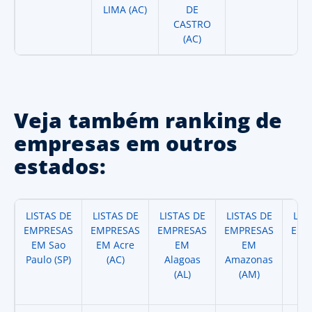
LIMA (AC)
DE
CASTRO
(AC)
Veja também ranking de
empresas em outros
estados:
LISTAS DE
LISTAS DE
LISTAS DE
LISTAS DE
LIS
EMPRESAS
EMPRESAS
EMPRESAS
EMPRESAS
EMP
EM Sao
EM Acre
EM
EM
Paulo (SP)
(AC)
Alagoas
Amazonas
A
(AL)
(AM)
(