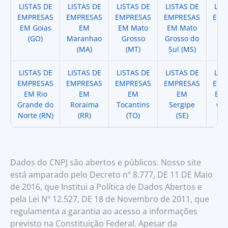
LISTAS DE
LISTAS DE
LISTAS DE
LISTAS DE
LIS
EMPRESAS
EMPRESAS
EMPRESAS
EMPRESAS
EMP
EM Goias
EM
EM Mato
EM Mato
EM
(GO)
Maranhao
Grosso
Grosso do
(
(MA)
(MT)
Sul (MS)
LISTAS DE
LISTAS DE
LISTAS DE
LISTAS DE
LIS
EMPRESAS
EMPRESAS
EMPRESAS
EMPRESAS
EMP
EM Rio
EM
EM
EM
EM 
Grande do
Roraima
Tocantins
Sergipe
Cat
Norte (RN)
(RR)
(TO)
(SE)
(
Dados do CNPJ são abertos e públicos. Nosso site
está amparado pelo Decreto nº 8.777, DE 11 DE Maio
de 2016, que Institui a Política de Dados Abertos e
pela Lei Nº 12.527, DE 18 de Novembro de 2011, que
regulamenta a garantia ao acesso a informações
previsto na Constituição Federal. Apesar da