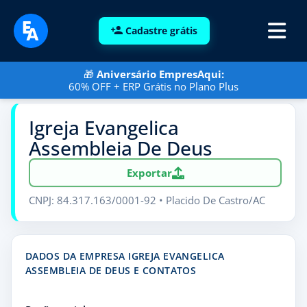
Cadastre grátis
🎁
Aniversário EmpresAqui:
60% OFF + ERP Grátis no Plano Plus
Igreja Evangelica
Assembleia De Deus
Exportar
CNPJ: 84.317.163/0001-92 • Placido De Castro/AC
DADOS DA EMPRESA IGREJA EVANGELICA
ASSEMBLEIA DE DEUS E CONTATOS