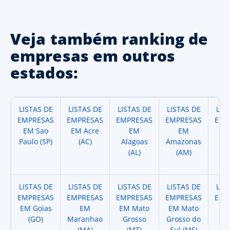
Veja também ranking de
empresas em outros
estados:
LISTAS DE
LISTAS DE
LISTAS DE
LISTAS DE
LIS
EMPRESAS
EMPRESAS
EMPRESAS
EMPRESAS
EMP
EM Sao
EM Acre
EM
EM
Paulo (SP)
(AC)
Alagoas
Amazonas
A
(AL)
(AM)
(
LISTAS DE
LISTAS DE
LISTAS DE
LISTAS DE
LIS
EMPRESAS
EMPRESAS
EMPRESAS
EMPRESAS
EMP
EM Goias
EM
EM Mato
EM Mato
EM
(GO)
Maranhao
Grosso
Grosso do
(
(MA)
(MT)
Sul (MS)