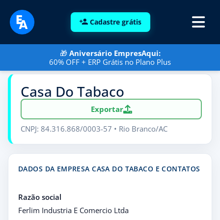
Cadastre grátis
🎁
Aniversário EmpresAqui:
60% OFF + ERP Grátis no Plano Plus
Casa Do Tabaco
Exportar
CNPJ: 84.316.868/0003-57 • Rio Branco/AC
DADOS DA EMPRESA CASA DO TABACO E CONTATOS
Razão social
Ferlim Industria E Comercio Ltda