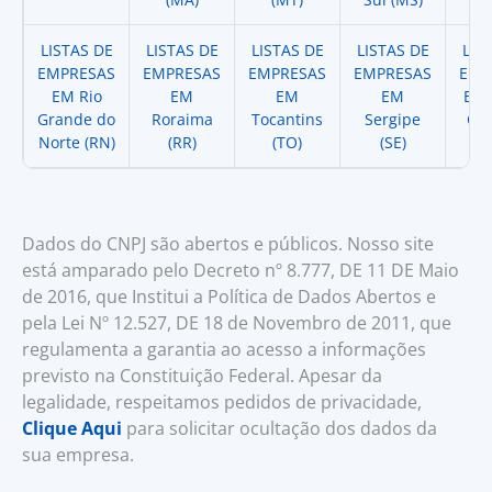
LISTAS DE
LISTAS DE
LISTAS DE
LISTAS DE
LIS
EMPRESAS
EMPRESAS
EMPRESAS
EMPRESAS
EMP
EM Rio
EM
EM
EM
EM 
Grande do
Roraima
Tocantins
Sergipe
Cat
Norte (RN)
(RR)
(TO)
(SE)
(
Dados do CNPJ são abertos e públicos. Nosso site
está amparado pelo Decreto nº 8.777, DE 11 DE Maio
de 2016, que Institui a Política de Dados Abertos e
pela Lei Nº 12.527, DE 18 de Novembro de 2011, que
regulamenta a garantia ao acesso a informações
previsto na Constituição Federal. Apesar da
legalidade, respeitamos pedidos de privacidade,
Clique Aqui
para solicitar ocultação dos dados da
sua empresa.