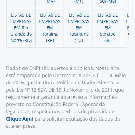
(MA)
(MT)
Sul (MS)
LISTAS DE
LISTAS DE
LISTAS DE
LISTAS DE
LIS
EMPRESAS
EMPRESAS
EMPRESAS
EMPRESAS
EMP
EM Rio
EM
EM
EM
EM 
Grande do
Roraima
Tocantins
Sergipe
Cat
Norte (RN)
(RR)
(TO)
(SE)
(
Dados do CNPJ são abertos e públicos. Nosso site
está amparado pelo Decreto nº 8.777, DE 11 DE Maio
de 2016, que Institui a Política de Dados Abertos e
pela Lei Nº 12.527, DE 18 de Novembro de 2011, que
regulamenta a garantia ao acesso a informações
previsto na Constituição Federal. Apesar da
legalidade, respeitamos pedidos de privacidade,
Clique Aqui
para solicitar ocultação dos dados da
sua empresa.