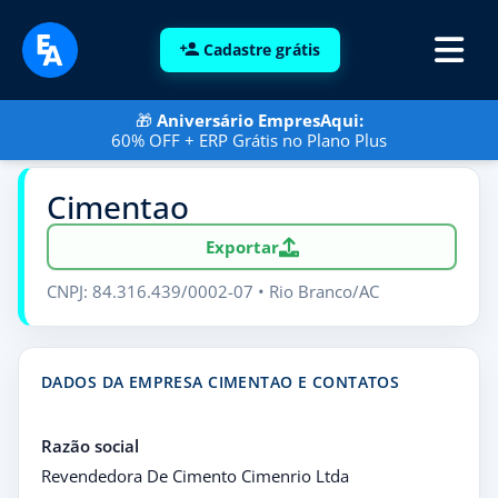
Cadastre grátis
🎁
Aniversário EmpresAqui:
60% OFF + ERP Grátis no Plano Plus
Cimentao
Exportar
CNPJ: 84.316.439/0002-07 • Rio Branco/AC
DADOS DA EMPRESA CIMENTAO E CONTATOS
Razão social
Revendedora De Cimento Cimenrio Ltda