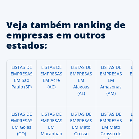
Veja também ranking de
empresas em outros
estados:
LISTAS DE
LISTAS DE
LISTAS DE
LISTAS DE
LIS
EMPRESAS
EMPRESAS
EMPRESAS
EMPRESAS
EMP
EM Sao
EM Acre
EM
EM
Paulo (SP)
(AC)
Alagoas
Amazonas
A
(AL)
(AM)
(
LISTAS DE
LISTAS DE
LISTAS DE
LISTAS DE
LIS
EMPRESAS
EMPRESAS
EMPRESAS
EMPRESAS
EMP
EM Goias
EM
EM Mato
EM Mato
EM
(GO)
Maranhao
Grosso
Grosso do
(