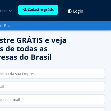
Cadastre grátis
Login
riais
o Plus
stre GRÁTIS e veja
s de todas as
esas do Brasil