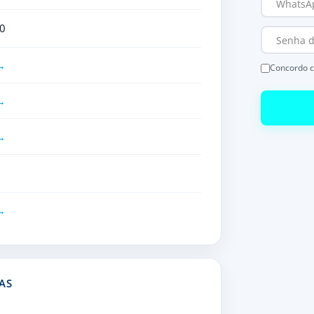
0
Concordo 
AS