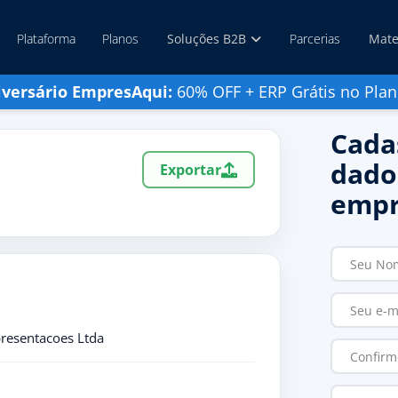
Plataforma
Planos
Soluções B2B
Parcerias
Mate
iversário EmpresAqui:
60% OFF + ERP Grátis no Plan
Cada
dado
Exportar
empr
resentacoes Ltda