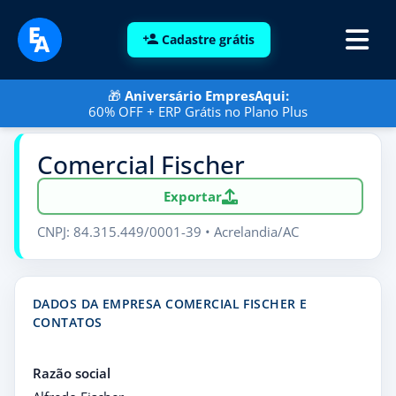
Cadastre grátis
🎁
Aniversário EmpresAqui:
60% OFF + ERP Grátis no Plano Plus
Comercial Fischer
Exportar
CNPJ: 84.315.449/0001-39 • Acrelandia/AC
DADOS DA EMPRESA COMERCIAL FISCHER E
CONTATOS
Razão social