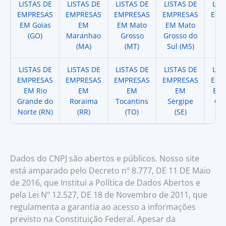
LISTAS DE
LISTAS DE
LISTAS DE
LISTAS DE
LIS
EMPRESAS
EMPRESAS
EMPRESAS
EMPRESAS
EMP
EM Goias
EM
EM Mato
EM Mato
EM
(GO)
Maranhao
Grosso
Grosso do
(
(MA)
(MT)
Sul (MS)
LISTAS DE
LISTAS DE
LISTAS DE
LISTAS DE
LIS
EMPRESAS
EMPRESAS
EMPRESAS
EMPRESAS
EMP
EM Rio
EM
EM
EM
EM 
Grande do
Roraima
Tocantins
Sergipe
Cat
Norte (RN)
(RR)
(TO)
(SE)
(
Dados do CNPJ são abertos e públicos. Nosso site
está amparado pelo Decreto nº 8.777, DE 11 DE Maio
de 2016, que Institui a Política de Dados Abertos e
pela Lei Nº 12.527, DE 18 de Novembro de 2011, que
regulamenta a garantia ao acesso a informações
previsto na Constituição Federal. Apesar da