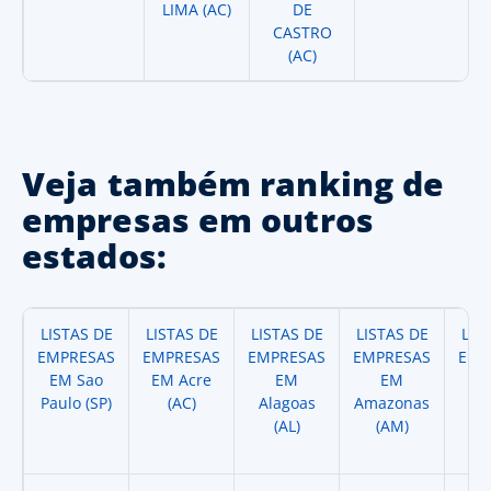
LIMA (AC)
DE
CASTRO
(AC)
Veja também ranking de
empresas em outros
estados:
LISTAS DE
LISTAS DE
LISTAS DE
LISTAS DE
LIS
EMPRESAS
EMPRESAS
EMPRESAS
EMPRESAS
EMP
EM Sao
EM Acre
EM
EM
Paulo (SP)
(AC)
Alagoas
Amazonas
A
(AL)
(AM)
(