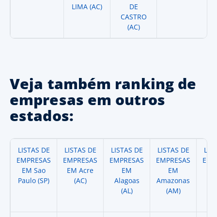
LIMA (AC)
DE
CASTRO
(AC)
Veja também ranking de
empresas em outros
estados:
LISTAS DE
LISTAS DE
LISTAS DE
LISTAS DE
LIS
EMPRESAS
EMPRESAS
EMPRESAS
EMPRESAS
EMP
EM Sao
EM Acre
EM
EM
Paulo (SP)
(AC)
Alagoas
Amazonas
A
(AL)
(AM)
(