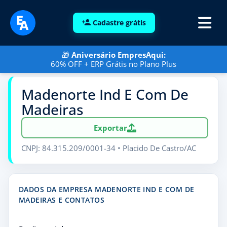
Cadastre grátis
🎁
Aniversário EmpresAqui:
60% OFF + ERP Grátis no Plano Plus
Madenorte Ind E Com De
Madeiras
Exportar
CNPJ: 84.315.209/0001-34 • Placido De Castro/AC
DADOS DA EMPRESA MADENORTE IND E COM DE
MADEIRAS E CONTATOS