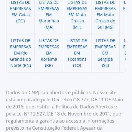
LISTAS DE
LISTAS DE
LISTAS DE
LISTAS DE
LIS
EMPRESAS
EMPRESAS
EMPRESAS
EMPRESAS
EMP
EM Goias
EM
EM Mato
EM Mato
EM
(GO)
Maranhao
Grosso
Grosso do
(
(MA)
(MT)
Sul (MS)
LISTAS DE
LISTAS DE
LISTAS DE
LISTAS DE
LIS
EMPRESAS
EMPRESAS
EMPRESAS
EMPRESAS
EMP
EM Rio
EM
EM
EM
EM 
Grande do
Roraima
Tocantins
Sergipe
Cat
Norte (RN)
(RR)
(TO)
(SE)
(
Dados do CNPJ são abertos e públicos. Nosso site
está amparado pelo Decreto nº 8.777, DE 11 DE Maio
de 2016, que Institui a Política de Dados Abertos e
pela Lei Nº 12.527, DE 18 de Novembro de 2011, que
regulamenta a garantia ao acesso a informações
previsto na Constituição Federal. Apesar da