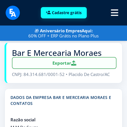
Cadastre grátis
🎁
Aniversário EmpresAqui:
60% OFF + ERP Grátis no Plano Plus
Bar E Mercearia Moraes
Exportar
CNPJ: 84.314.681/0001-52 • Placido De Castro/AC
DADOS DA EMPRESA BAR E MERCEARIA MORAES E
CONTATOS
Razão social