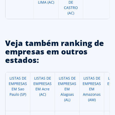
LIMA (AC)
DE
CASTRO
(AC)
Veja também ranking de
empresas em outros
estados:
LISTAS DE
LISTAS DE
LISTAS DE
LISTAS DE
LIS
EMPRESAS
EMPRESAS
EMPRESAS
EMPRESAS
EMP
EM Sao
EM Acre
EM
EM
Paulo (SP)
(AC)
Alagoas
Amazonas
A
(AL)
(AM)
(