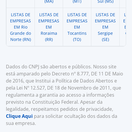
(MA)
(MT)
Sul (MS)
LISTAS DE
LISTAS DE
LISTAS DE
LISTAS DE
LIS
EMPRESAS
EMPRESAS
EMPRESAS
EMPRESAS
EMP
EM Rio
EM
EM
EM
EM 
Grande do
Roraima
Tocantins
Sergipe
Cat
Norte (RN)
(RR)
(TO)
(SE)
(
Dados do CNPJ são abertos e públicos. Nosso site
está amparado pelo Decreto nº 8.777, DE 11 DE Maio
de 2016, que Institui a Política de Dados Abertos e
pela Lei Nº 12.527, DE 18 de Novembro de 2011, que
regulamenta a garantia ao acesso a informações
previsto na Constituição Federal. Apesar da
legalidade, respeitamos pedidos de privacidade,
Clique Aqui
para solicitar ocultação dos dados da
sua empresa.