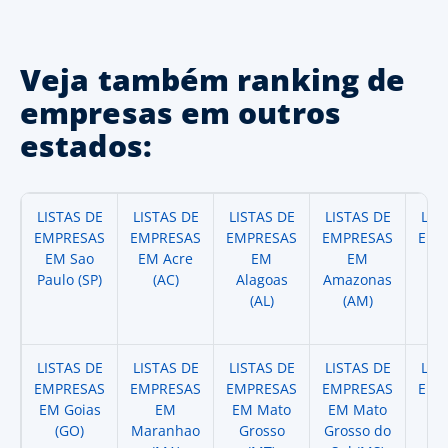
Veja também ranking de
empresas em outros
estados:
LISTAS DE
LISTAS DE
LISTAS DE
LISTAS DE
LIS
EMPRESAS
EMPRESAS
EMPRESAS
EMPRESAS
EMP
EM Sao
EM Acre
EM
EM
Paulo (SP)
(AC)
Alagoas
Amazonas
A
(AL)
(AM)
(
LISTAS DE
LISTAS DE
LISTAS DE
LISTAS DE
LIS
EMPRESAS
EMPRESAS
EMPRESAS
EMPRESAS
EMP
EM Goias
EM
EM Mato
EM Mato
EM
(GO)
Maranhao
Grosso
Grosso do
(