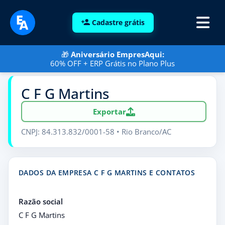
Cadastre grátis
🎁
Aniversário EmpresAqui:
60% OFF + ERP Grátis no Plano Plus
C F G Martins
Exportar
CNPJ: 84.313.832/0001-58 • Rio Branco/AC
DADOS DA EMPRESA C F G MARTINS E CONTATOS
Razão social
C F G Martins