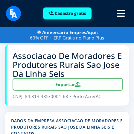
Cadastre grátis
🎁
Aniversário EmpresAqui:
60% OFF + ERP Grátis no Plano Plus
Associacao De Moradores E
Produtores Rurais Sao Jose
Da Linha Seis
Exportar
CNPJ: 84.313.485/0001-63 • Porto Acre/AC
DADOS DA EMPRESA ASSOCIACAO DE MORADORES E
PRODUTORES RURAIS SAO JOSE DA LINHA SEIS E
CONTATOS