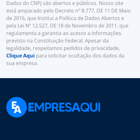
Dados do CNPJ são abertos e públicos. Nosso site
está amparado pelo Decreto nº 8.777, DE 11 DE Maio
de 2016, que Institui a Política de Dados Abertos e
pela Lei Nº 12.527, DE 18 de Novembro de 2011, que
regulamenta a garantia ao acesso a informações
previsto na Constituição Federal. Apesar da
legalidade, respeitamos pedidos de privacidade,
Clique Aqui
para solicitar ocultação dos dados da
sua empresa.