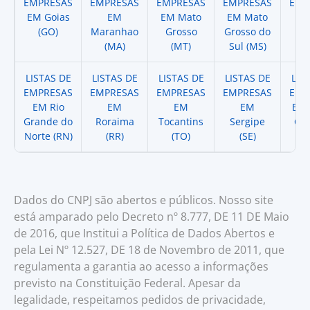
EMPRESAS
EMPRESAS
EMPRESAS
EMPRESAS
EMP
EM Goias
EM
EM Mato
EM Mato
EM
(GO)
Maranhao
Grosso
Grosso do
(
(MA)
(MT)
Sul (MS)
LISTAS DE
LISTAS DE
LISTAS DE
LISTAS DE
LIS
EMPRESAS
EMPRESAS
EMPRESAS
EMPRESAS
EMP
EM Rio
EM
EM
EM
EM 
Grande do
Roraima
Tocantins
Sergipe
Cat
Norte (RN)
(RR)
(TO)
(SE)
(
Dados do CNPJ são abertos e públicos. Nosso site
está amparado pelo Decreto nº 8.777, DE 11 DE Maio
de 2016, que Institui a Política de Dados Abertos e
pela Lei Nº 12.527, DE 18 de Novembro de 2011, que
regulamenta a garantia ao acesso a informações
previsto na Constituição Federal. Apesar da
legalidade, respeitamos pedidos de privacidade,