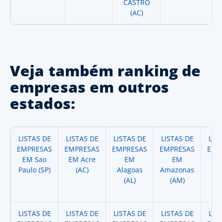
CASTRO
(AC)
Veja também ranking de
empresas em outros
estados:
LISTAS DE
LISTAS DE
LISTAS DE
LISTAS DE
LIS
EMPRESAS
EMPRESAS
EMPRESAS
EMPRESAS
EMP
EM Sao
EM Acre
EM
EM
Paulo (SP)
(AC)
Alagoas
Amazonas
A
(AL)
(AM)
(
LISTAS DE
LISTAS DE
LISTAS DE
LISTAS DE
LIS