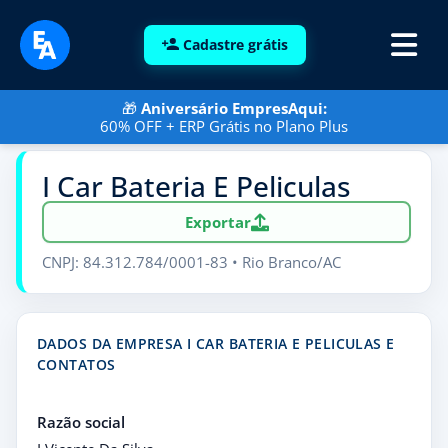
Cadastre grátis
🎁
Aniversário EmpresAqui:
60% OFF + ERP Grátis no Plano Plus
I Car Bateria E Peliculas
Exportar
CNPJ: 84.312.784/0001-83 • Rio Branco/AC
DADOS DA EMPRESA I CAR BATERIA E PELICULAS E
CONTATOS
Razão social