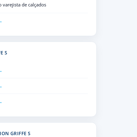
varejista de calçados
E S
ION GRIFFE S