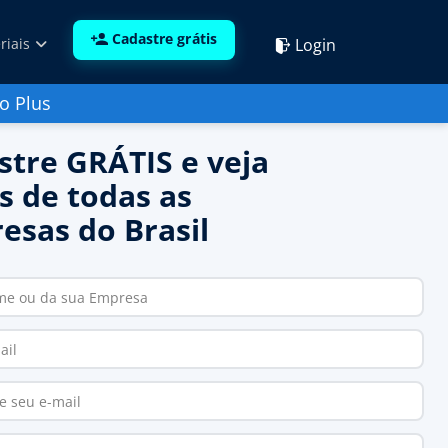
Cadastre grátis
Login
riais
o Plus
stre GRÁTIS e veja
s de todas as
esas do Brasil