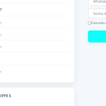
7
Concordo 
IFFE S