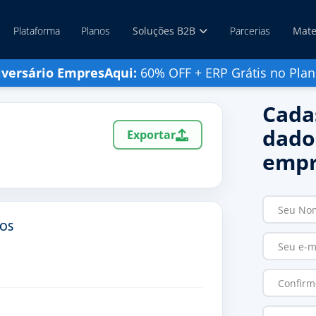
Plataforma
Planos
Soluções B2B
Parcerias
Mate
iversário EmpresAqui:
60% OFF + ERP Grátis no Plan
Cada
dado
Exportar
empr
TOS