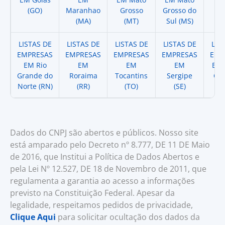
(GO)
Maranhao
Grosso
Grosso do
(
(MA)
(MT)
Sul (MS)
LISTAS DE
LISTAS DE
LISTAS DE
LISTAS DE
LIS
EMPRESAS
EMPRESAS
EMPRESAS
EMPRESAS
EMP
EM Rio
EM
EM
EM
EM 
Grande do
Roraima
Tocantins
Sergipe
Cat
Norte (RN)
(RR)
(TO)
(SE)
(
Dados do CNPJ são abertos e públicos. Nosso site
está amparado pelo Decreto nº 8.777, DE 11 DE Maio
de 2016, que Institui a Política de Dados Abertos e
pela Lei Nº 12.527, DE 18 de Novembro de 2011, que
regulamenta a garantia ao acesso a informações
previsto na Constituição Federal. Apesar da
legalidade, respeitamos pedidos de privacidade,
Clique Aqui
para solicitar ocultação dos dados da