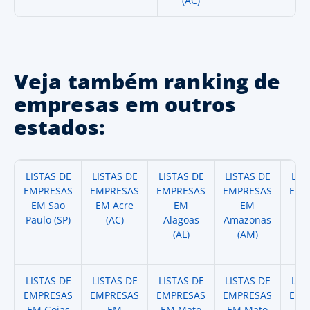
(AC)
Veja também ranking de
empresas em outros
estados:
LISTAS DE
LISTAS DE
LISTAS DE
LISTAS DE
LIS
EMPRESAS
EMPRESAS
EMPRESAS
EMPRESAS
EMP
EM Sao
EM Acre
EM
EM
Paulo (SP)
(AC)
Alagoas
Amazonas
A
(AL)
(AM)
(
LISTAS DE
LISTAS DE
LISTAS DE
LISTAS DE
LIS
EMPRESAS
EMPRESAS
EMPRESAS
EMPRESAS
EMP
EM Goias
EM
EM Mato
EM Mato
EM