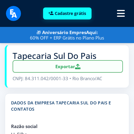
Cadastre grátis
🎁
Aniversário EmpresAqui:
60% OFF + ERP Grátis no Plano Plus
Tapecaria Sul Do Pais
Exportar
CNPJ: 84.311.042/0001-33 • Rio Branco/AC
DADOS DA EMPRESA TAPECARIA SUL DO PAIS E
CONTATOS
Razão social