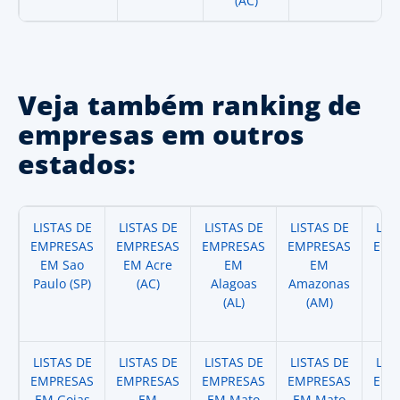
(AC)
Veja também ranking de
empresas em outros
estados:
LISTAS DE
LISTAS DE
LISTAS DE
LISTAS DE
LIS
EMPRESAS
EMPRESAS
EMPRESAS
EMPRESAS
EMP
EM Sao
EM Acre
EM
EM
Paulo (SP)
(AC)
Alagoas
Amazonas
A
(AL)
(AM)
(
LISTAS DE
LISTAS DE
LISTAS DE
LISTAS DE
LIS
EMPRESAS
EMPRESAS
EMPRESAS
EMPRESAS
EMP
EM Goias
EM
EM Mato
EM Mato
EM