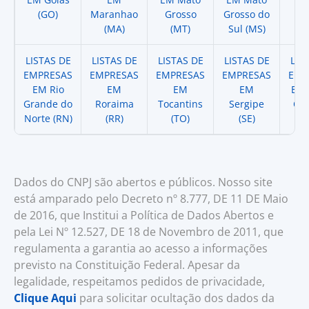
(GO)
Maranhao
Grosso
Grosso do
(
(MA)
(MT)
Sul (MS)
LISTAS DE
LISTAS DE
LISTAS DE
LISTAS DE
LIS
EMPRESAS
EMPRESAS
EMPRESAS
EMPRESAS
EMP
EM Rio
EM
EM
EM
EM 
Grande do
Roraima
Tocantins
Sergipe
Cat
Norte (RN)
(RR)
(TO)
(SE)
(
Dados do CNPJ são abertos e públicos. Nosso site
está amparado pelo Decreto nº 8.777, DE 11 DE Maio
de 2016, que Institui a Política de Dados Abertos e
pela Lei Nº 12.527, DE 18 de Novembro de 2011, que
regulamenta a garantia ao acesso a informações
previsto na Constituição Federal. Apesar da
legalidade, respeitamos pedidos de privacidade,
Clique Aqui
para solicitar ocultação dos dados da