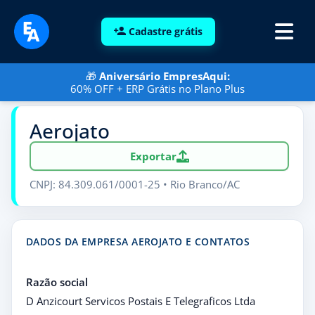
Cadastre grátis
🎁
Aniversário EmpresAqui:
60% OFF + ERP Grátis no Plano Plus
Aerojato
Exportar
CNPJ: 84.309.061/0001-25 • Rio Branco/AC
DADOS DA EMPRESA AEROJATO E CONTATOS
Razão social
D Anzicourt Servicos Postais E Telegraficos Ltda