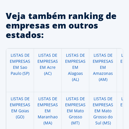
Veja também ranking de
empresas em outros
estados:
LISTAS DE
LISTAS DE
LISTAS DE
LISTAS DE
LIS
EMPRESAS
EMPRESAS
EMPRESAS
EMPRESAS
EMP
EM Sao
EM Acre
EM
EM
Paulo (SP)
(AC)
Alagoas
Amazonas
A
(AL)
(AM)
(
LISTAS DE
LISTAS DE
LISTAS DE
LISTAS DE
LIS
EMPRESAS
EMPRESAS
EMPRESAS
EMPRESAS
EMP
EM Goias
EM
EM Mato
EM Mato
EM
(GO)
Maranhao
Grosso
Grosso do
(
(MA)
(MT)
Sul (MS)