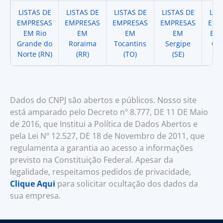
LISTAS DE
LISTAS DE
LISTAS DE
LISTAS DE
LIS
EMPRESAS
EMPRESAS
EMPRESAS
EMPRESAS
EMP
EM Rio
EM
EM
EM
EM 
Grande do
Roraima
Tocantins
Sergipe
Cat
Norte (RN)
(RR)
(TO)
(SE)
(
Dados do CNPJ são abertos e públicos. Nosso site
está amparado pelo Decreto nº 8.777, DE 11 DE Maio
de 2016, que Institui a Política de Dados Abertos e
pela Lei Nº 12.527, DE 18 de Novembro de 2011, que
regulamenta a garantia ao acesso a informações
previsto na Constituição Federal. Apesar da
legalidade, respeitamos pedidos de privacidade,
Clique Aqui
para solicitar ocultação dos dados da
sua empresa.