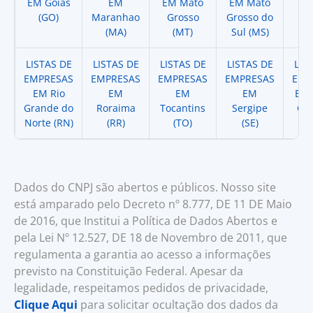
EM Goias
EM
EM Mato
EM Mato
EM
(GO)
Maranhao
Grosso
Grosso do
(
(MA)
(MT)
Sul (MS)
LISTAS DE
LISTAS DE
LISTAS DE
LISTAS DE
LIS
EMPRESAS
EMPRESAS
EMPRESAS
EMPRESAS
EMP
EM Rio
EM
EM
EM
EM 
Grande do
Roraima
Tocantins
Sergipe
Cat
Norte (RN)
(RR)
(TO)
(SE)
(
Dados do CNPJ são abertos e públicos. Nosso site
está amparado pelo Decreto nº 8.777, DE 11 DE Maio
de 2016, que Institui a Política de Dados Abertos e
pela Lei Nº 12.527, DE 18 de Novembro de 2011, que
regulamenta a garantia ao acesso a informações
previsto na Constituição Federal. Apesar da
legalidade, respeitamos pedidos de privacidade,
Clique Aqui
para solicitar ocultação dos dados da