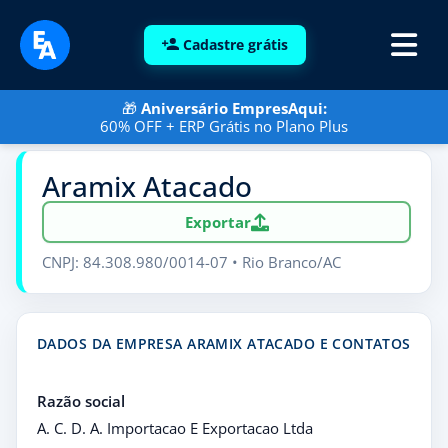
Cadastre grátis
🎁
Aniversário EmpresAqui:
60% OFF + ERP Grátis no Plano Plus
Aramix Atacado
Exportar
CNPJ: 84.308.980/0014-07 • Rio Branco/AC
DADOS DA EMPRESA ARAMIX ATACADO E CONTATOS
Razão social
A. C. D. A. Importacao E Exportacao Ltda