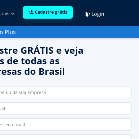
Cadastre grátis
Login
riais
o Plus
stre GRÁTIS e veja
s de todas as
esas do Brasil