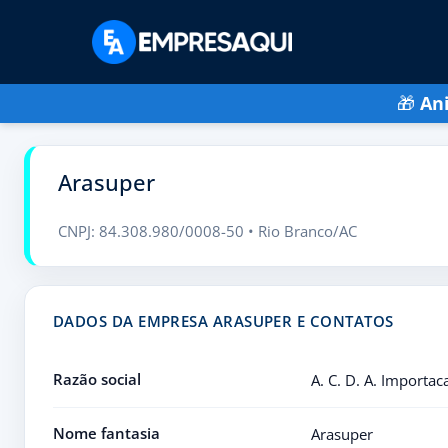
🎁
An
Arasuper
CNPJ: 84.308.980/0008-50 • Rio Branco/AC
DADOS DA EMPRESA ARASUPER E CONTATOS
Razão social
A. C. D. A. Importa
Nome fantasia
Arasuper