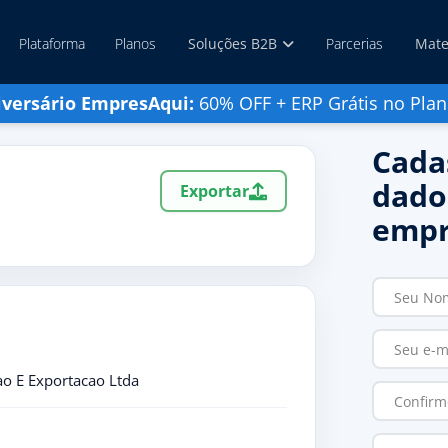
Plataforma
Planos
Soluções B2B
Parcerias
Mate
iversário EmpresAqui:
60% OFF + ERP Grátis no Plan
Cada
dado
Exportar
empr
cao E Exportacao Ltda