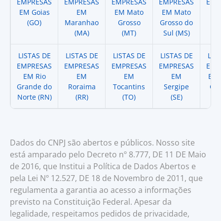
EMPRESAS
EMPRESAS
EMPRESAS
EMPRESAS
EMP
EM Goias
EM
EM Mato
EM Mato
EM
(GO)
Maranhao
Grosso
Grosso do
(
(MA)
(MT)
Sul (MS)
LISTAS DE
LISTAS DE
LISTAS DE
LISTAS DE
LIS
EMPRESAS
EMPRESAS
EMPRESAS
EMPRESAS
EMP
EM Rio
EM
EM
EM
EM 
Grande do
Roraima
Tocantins
Sergipe
Cat
Norte (RN)
(RR)
(TO)
(SE)
(
Dados do CNPJ são abertos e públicos. Nosso site
está amparado pelo Decreto nº 8.777, DE 11 DE Maio
de 2016, que Institui a Política de Dados Abertos e
pela Lei Nº 12.527, DE 18 de Novembro de 2011, que
regulamenta a garantia ao acesso a informações
previsto na Constituição Federal. Apesar da
legalidade, respeitamos pedidos de privacidade,