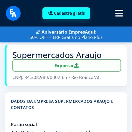
Cadastre grátis
🎁
Aniversário EmpresAqui:
60% OFF + ERP Grátis no Plano Plus
Supermercados Araujo
Exportar
CNPJ: 84.308.980/0002-65 • Rio Branco/AC
DADOS DA EMPRESA SUPERMERCADOS ARAUJO E
CONTATOS
Razão social