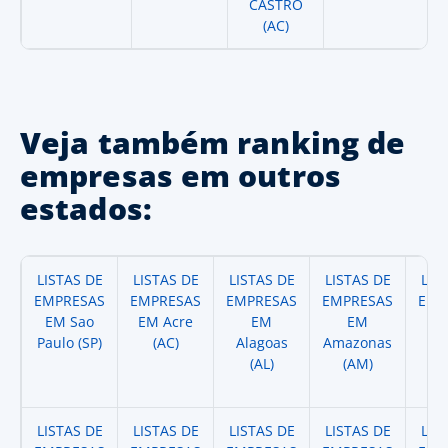
CASTRO
(AC)
Veja também ranking de
empresas em outros
estados:
LISTAS DE
LISTAS DE
LISTAS DE
LISTAS DE
LIS
EMPRESAS
EMPRESAS
EMPRESAS
EMPRESAS
EMP
EM Sao
EM Acre
EM
EM
Paulo (SP)
(AC)
Alagoas
Amazonas
A
(AL)
(AM)
(
LISTAS DE
LISTAS DE
LISTAS DE
LISTAS DE
LIS