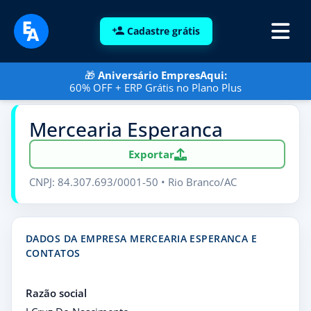
Cadastre grátis
🎁
Aniversário EmpresAqui:
60% OFF + ERP Grátis no Plano Plus
Mercearia Esperanca
Exportar
CNPJ: 84.307.693/0001-50 • Rio Branco/AC
DADOS DA EMPRESA MERCEARIA ESPERANCA E
CONTATOS
Razão social