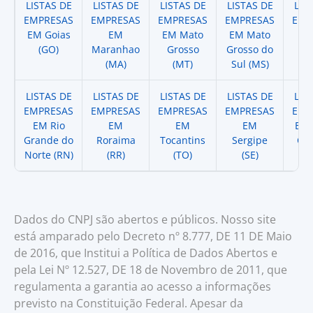
LISTAS DE
LISTAS DE
LISTAS DE
LISTAS DE
LIS
EMPRESAS
EMPRESAS
EMPRESAS
EMPRESAS
EMP
EM Goias
EM
EM Mato
EM Mato
EM
(GO)
Maranhao
Grosso
Grosso do
(
(MA)
(MT)
Sul (MS)
LISTAS DE
LISTAS DE
LISTAS DE
LISTAS DE
LIS
EMPRESAS
EMPRESAS
EMPRESAS
EMPRESAS
EMP
EM Rio
EM
EM
EM
EM 
Grande do
Roraima
Tocantins
Sergipe
Cat
Norte (RN)
(RR)
(TO)
(SE)
(
Dados do CNPJ são abertos e públicos. Nosso site
está amparado pelo Decreto nº 8.777, DE 11 DE Maio
de 2016, que Institui a Política de Dados Abertos e
pela Lei Nº 12.527, DE 18 de Novembro de 2011, que
regulamenta a garantia ao acesso a informações
previsto na Constituição Federal. Apesar da