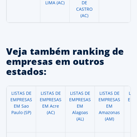
LIMA (AC)
DE
CASTRO
(AC)
Veja também ranking de
empresas em outros
estados:
LISTAS DE
LISTAS DE
LISTAS DE
LISTAS DE
LIS
EMPRESAS
EMPRESAS
EMPRESAS
EMPRESAS
EMP
EM Sao
EM Acre
EM
EM
Paulo (SP)
(AC)
Alagoas
Amazonas
A
(AL)
(AM)
(