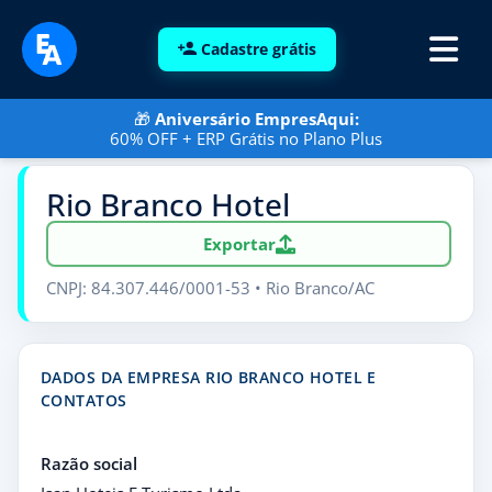
Cadastre grátis
🎁
Aniversário EmpresAqui:
60% OFF + ERP Grátis no Plano Plus
Rio Branco Hotel
Exportar
CNPJ: 84.307.446/0001-53 • Rio Branco/AC
DADOS DA EMPRESA RIO BRANCO HOTEL E
CONTATOS
Razão social