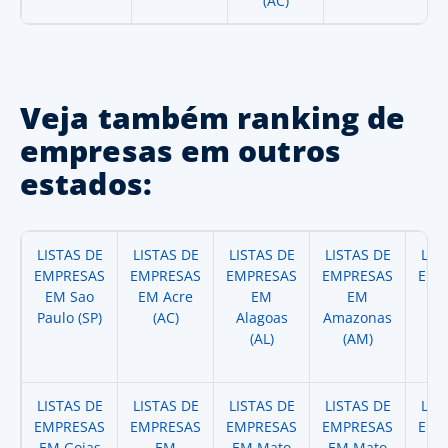
(AC)
Veja também ranking de
empresas em outros
estados:
LISTAS DE
LISTAS DE
LISTAS DE
LISTAS DE
LIS
EMPRESAS
EMPRESAS
EMPRESAS
EMPRESAS
EMP
EM Sao
EM Acre
EM
EM
Paulo (SP)
(AC)
Alagoas
Amazonas
A
(AL)
(AM)
(
LISTAS DE
LISTAS DE
LISTAS DE
LISTAS DE
LIS
EMPRESAS
EMPRESAS
EMPRESAS
EMPRESAS
EMP
EM Goias
EM
EM Mato
EM Mato
EM