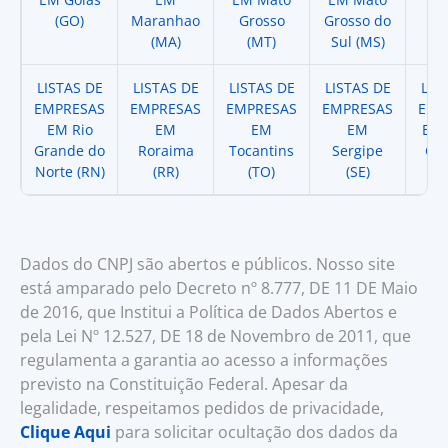
(GO)
Maranhao
Grosso
Grosso do
(
(MA)
(MT)
Sul (MS)
LISTAS DE
LISTAS DE
LISTAS DE
LISTAS DE
LIS
EMPRESAS
EMPRESAS
EMPRESAS
EMPRESAS
EMP
EM Rio
EM
EM
EM
EM 
Grande do
Roraima
Tocantins
Sergipe
Cat
Norte (RN)
(RR)
(TO)
(SE)
(
Dados do CNPJ são abertos e públicos. Nosso site
está amparado pelo Decreto nº 8.777, DE 11 DE Maio
de 2016, que Institui a Política de Dados Abertos e
pela Lei Nº 12.527, DE 18 de Novembro de 2011, que
regulamenta a garantia ao acesso a informações
previsto na Constituição Federal. Apesar da
legalidade, respeitamos pedidos de privacidade,
Clique Aqui
para solicitar ocultação dos dados da