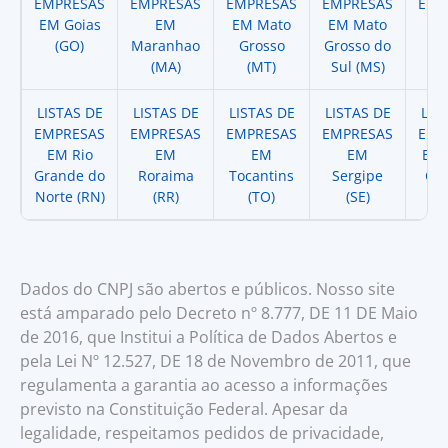
EMPRESAS
EMPRESAS
EMPRESAS
EMPRESAS
EMP
EM Goias
EM
EM Mato
EM Mato
EM
(GO)
Maranhao
Grosso
Grosso do
(
(MA)
(MT)
Sul (MS)
LISTAS DE
LISTAS DE
LISTAS DE
LISTAS DE
LIS
EMPRESAS
EMPRESAS
EMPRESAS
EMPRESAS
EMP
EM Rio
EM
EM
EM
EM 
Grande do
Roraima
Tocantins
Sergipe
Cat
Norte (RN)
(RR)
(TO)
(SE)
(
Dados do CNPJ são abertos e públicos. Nosso site
está amparado pelo Decreto nº 8.777, DE 11 DE Maio
de 2016, que Institui a Política de Dados Abertos e
pela Lei Nº 12.527, DE 18 de Novembro de 2011, que
regulamenta a garantia ao acesso a informações
previsto na Constituição Federal. Apesar da
legalidade, respeitamos pedidos de privacidade,