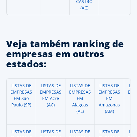
CASTRO
(AC)
Veja também ranking de
empresas em outros
estados:
LISTAS DE
LISTAS DE
LISTAS DE
LISTAS DE
LIS
EMPRESAS
EMPRESAS
EMPRESAS
EMPRESAS
EMP
EM Sao
EM Acre
EM
EM
Paulo (SP)
(AC)
Alagoas
Amazonas
A
(AL)
(AM)
(
LISTAS DE
LISTAS DE
LISTAS DE
LISTAS DE
LIS