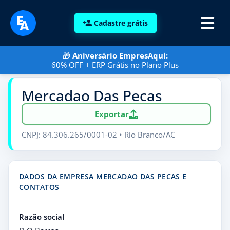
Cadastre grátis
🎁
Aniversário EmpresAqui:
60% OFF + ERP Grátis no Plano Plus
Mercadao Das Pecas
Exportar
CNPJ: 84.306.265/0001-02 • Rio Branco/AC
DADOS DA EMPRESA MERCADAO DAS PECAS E
CONTATOS
Razão social