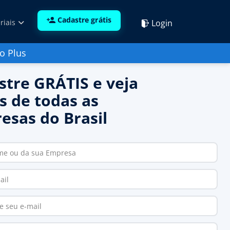
Cadastre grátis
Login
riais
o Plus
stre GRÁTIS e veja
s de todas as
esas do Brasil