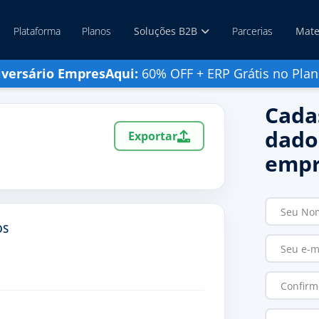
Plataforma
Planos
Soluções B2B
Parcerias
Mate
iversário EmpresAqui:
60% OFF + ERP Grátis no Plan
Cada
dado
Exportar
empr
OS