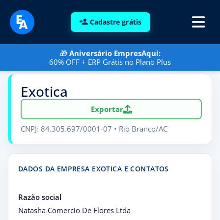
Cadastre grátis
🎁
Aniversário EmpresAqui:
60% OFF + ERP Grátis no Plano Plus
Exotica
Exportar
CNPJ: 84.305.697/0001-07 • Rio Branco/AC
DADOS DA EMPRESA EXOTICA E CONTATOS
Razão social
Natasha Comercio De Flores Ltda