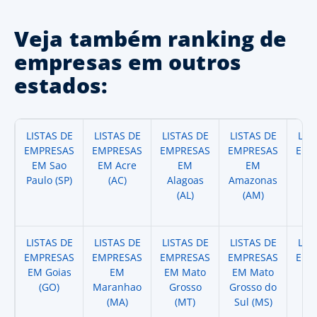
Veja também ranking de
empresas em outros
estados:
LISTAS DE
LISTAS DE
LISTAS DE
LISTAS DE
LIS
EMPRESAS
EMPRESAS
EMPRESAS
EMPRESAS
EMP
EM Sao
EM Acre
EM
EM
Paulo (SP)
(AC)
Alagoas
Amazonas
A
(AL)
(AM)
(
LISTAS DE
LISTAS DE
LISTAS DE
LISTAS DE
LIS
EMPRESAS
EMPRESAS
EMPRESAS
EMPRESAS
EMP
EM Goias
EM
EM Mato
EM Mato
EM
(GO)
Maranhao
Grosso
Grosso do
(
(MA)
(MT)
Sul (MS)