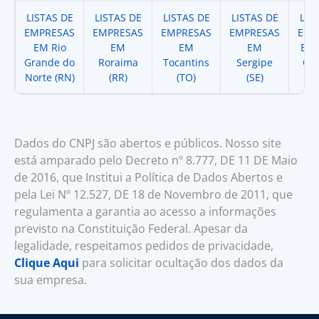
LISTAS DE
LISTAS DE
LISTAS DE
LISTAS DE
LIS
EMPRESAS
EMPRESAS
EMPRESAS
EMPRESAS
EMP
EM Rio
EM
EM
EM
EM 
Grande do
Roraima
Tocantins
Sergipe
Cat
Norte (RN)
(RR)
(TO)
(SE)
(
Dados do CNPJ são abertos e públicos. Nosso site
está amparado pelo Decreto nº 8.777, DE 11 DE Maio
de 2016, que Institui a Política de Dados Abertos e
pela Lei Nº 12.527, DE 18 de Novembro de 2011, que
regulamenta a garantia ao acesso a informações
previsto na Constituição Federal. Apesar da
legalidade, respeitamos pedidos de privacidade,
Clique Aqui
para solicitar ocultação dos dados da
sua empresa.