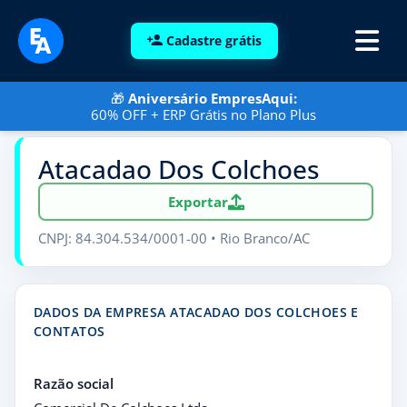
Cadastre grátis
🎁
Aniversário EmpresAqui:
60% OFF + ERP Grátis no Plano Plus
Atacadao Dos Colchoes
Exportar
CNPJ: 84.304.534/0001-00 • Rio Branco/AC
DADOS DA EMPRESA ATACADAO DOS COLCHOES E
CONTATOS
Razão social