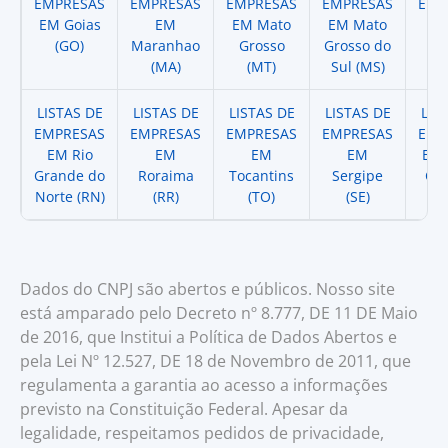
EMPRESAS
EMPRESAS
EMPRESAS
EMPRESAS
EMP
EM Goias
EM
EM Mato
EM Mato
EM
(GO)
Maranhao
Grosso
Grosso do
(
(MA)
(MT)
Sul (MS)
LISTAS DE
LISTAS DE
LISTAS DE
LISTAS DE
LIS
EMPRESAS
EMPRESAS
EMPRESAS
EMPRESAS
EMP
EM Rio
EM
EM
EM
EM 
Grande do
Roraima
Tocantins
Sergipe
Cat
Norte (RN)
(RR)
(TO)
(SE)
(
Dados do CNPJ são abertos e públicos. Nosso site
está amparado pelo Decreto nº 8.777, DE 11 DE Maio
de 2016, que Institui a Política de Dados Abertos e
pela Lei Nº 12.527, DE 18 de Novembro de 2011, que
regulamenta a garantia ao acesso a informações
previsto na Constituição Federal. Apesar da
legalidade, respeitamos pedidos de privacidade,