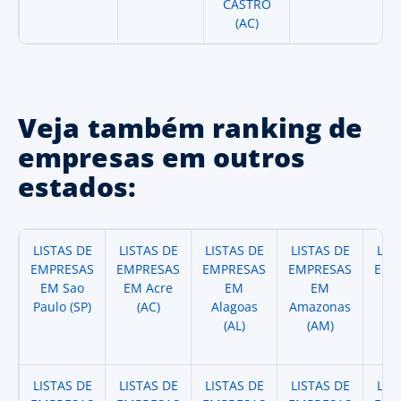
CASTRO
(AC)
Veja também ranking de
empresas em outros
estados:
LISTAS DE
LISTAS DE
LISTAS DE
LISTAS DE
LIS
EMPRESAS
EMPRESAS
EMPRESAS
EMPRESAS
EMP
EM Sao
EM Acre
EM
EM
Paulo (SP)
(AC)
Alagoas
Amazonas
A
(AL)
(AM)
(
LISTAS DE
LISTAS DE
LISTAS DE
LISTAS DE
LIS